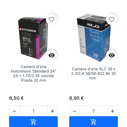
favorite_border
favorite_border


Camera d'aria
Camera d'aria XLC 29 x
Hutchinson Standard 24"
2.3/2.4 56/58-622 AV 35
24 x 1.70/2.35 valvola
mm
Presta 32 mm
6,50 €
6,95 €




Aggiungi al carrello
Aggiungi al ca

