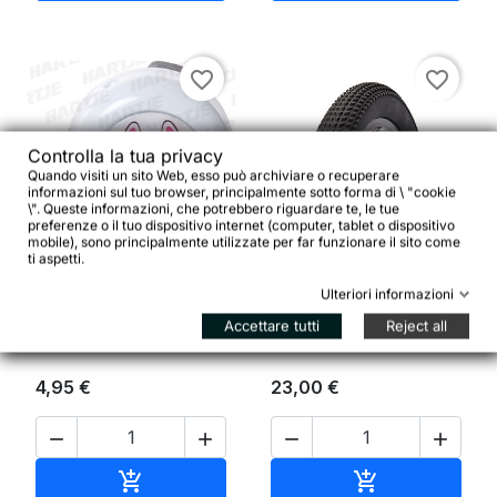
favorite_border
favorite_border
Controlla la tua privacy
Quando visiti un sito Web, esso può archiviare o recuperare
informazioni sul tuo browser, principalmente sotto forma di \ "cookie
\". Queste informazioni, che potrebbero riguardare te, le tue


preferenze o il tuo dispositivo internet (computer, tablet o dispositivo
mobile), sono principalmente utilizzate per far funzionare il sito come
ti aspetti.
Copertura BRN MTB
CONTEC Campanello per
Gripper 26X2.10 filo
Ulteriori informazioni
bambini, Coniglietto
pieghevole Flex, colore
nero
Accettare tutti
Reject all
4,95 €
23,00 €




Aggiungi al carrello
Aggiungi al ca

