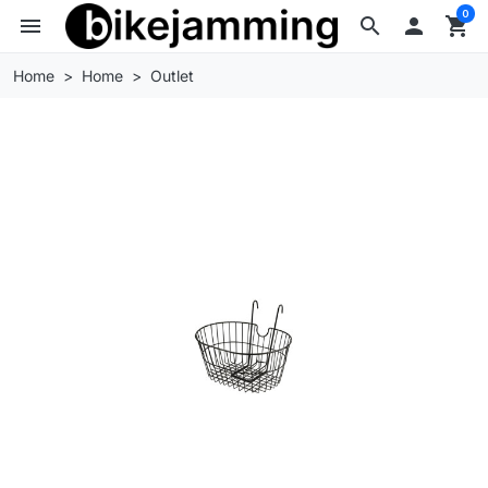
0
menu
search

shopping_cart
Home
Home
Outlet