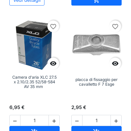

Vedi dettagli
favorite_border
favorite_border


Camera d'aria XLC 27.5
placca di fissaggio per
x 2.10/2.35 52/58-584
cavalletto F 7 Esge
AV 35 mm
6,95 €
2,95 €



