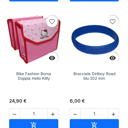
favorite_border
favorite_border


Bike Fashion Borsa
Bracciale Dirtboy Road
Doppia Hello Kitty
blu 202 mm
24,90 €
6,00 €




Aggiungi al carrello
Aggiungi al ca

