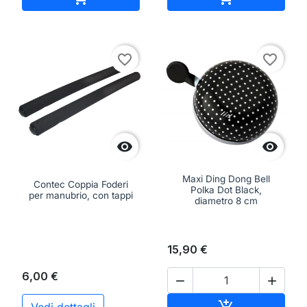
favorite_border
favorite_border


Maxi Ding Dong Bell
Contec Coppia Foderi
Polka Dot Black,
per manubrio, con tappi
diametro 8 cm
15,90 €
6,00 €


Aggiungi al ca