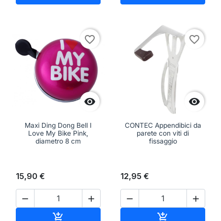
favorite_border
favorite_border


Maxi Ding Dong Bell I
CONTEC Appendibici da
Love My Bike Pink,
parete con viti di
diametro 8 cm
fissaggio
15,90 €
12,95 €




Aggiungi al carrello
Aggiungi al ca

