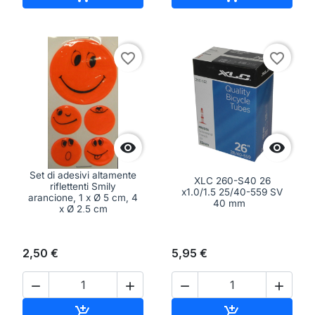
favorite_border
favorite_border


Set di adesivi altamente
XLC 260-S40 26
riflettenti Smily
x1.0/1.5 25/40-559 SV
arancione, 1 x Ø 5 cm, 4
40 mm
x Ø 2,5 cm
2,50 €
5,95 €




Aggiungi al carrello
Aggiungi al ca

