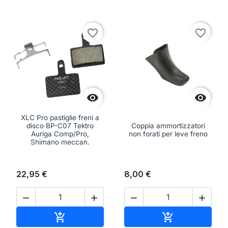
favorite_border
favorite_border


XLC Pro pastiglie freni a
disco BP-C07 Tektro
Coppia ammortizzatori
Auriga Comp/Pro,
non forati per leve freno
Shimano meccan.
22,95 €
8,00 €




Aggiungi al carrello
Aggiungi al ca

