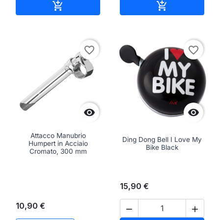
Aggiungi al carrello
Aggiungi al ca


favorite_border
favorite_border


Attacco Manubrio
Ding Dong Bell I Love My
Humpert in Acciaio
Bike Black
Cromato, 300 mm
15,90 €
10,90 €

