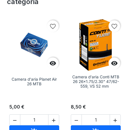
categoria
favorite_border
favorite_border


Camera d'aria Conti MTB
Camera d'aria Planet Air
26 26x1.75/2.30" 47/62-
26 MTB
559, VS 52 mm
5,00 €
8,50 €



