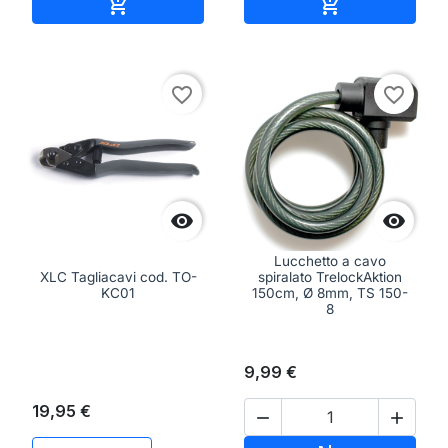
Aggiungi al carrello
Aggiungi al ca


favorite_border
favorite_border


Lucchetto a cavo
XLC Tagliacavi cod. TO-
spiralato TrelockAktion
KC01
150cm, Ø 8mm, TS 150-
8
9,99 €
19,95 €

