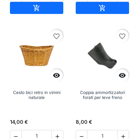
Aggiungi al carrello
Aggiungi al ca


favorite_border
favorite_border


Cesto bici retro in vimini
Coppia ammortizzatori
naturale
forati per leve freno
14,00 €
8,00 €



