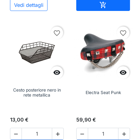
Aggiungi al ca

Vedi dettagli
favorite_border
favorite_border


Cesto posteriore nero in
Electra Seat Punk
rete metallica
13,00 €
59,90 €



