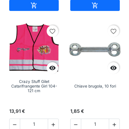
Aggiungi al carrello
Aggiungi al ca


favorite_border
favorite_border


Crazy Stuff Gilet
Catarifrangente Girl 104-
Chiave brugola, 10 fori
121 cm
13,91 €
1,85 €



