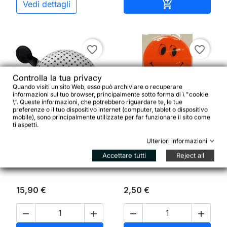
Aggiungi al ca

Vedi dettagli
favorite_border
favorite_border
Controlla la tua privacy
Quando visiti un sito Web, esso può archiviare o recuperare
informazioni sul tuo browser, principalmente sotto forma di \ "cookie
\". Queste informazioni, che potrebbero riguardare te, le tue
preferenze o il tuo dispositivo internet (computer, tablet o dispositivo


mobile), sono principalmente utilizzate per far funzionare il sito come
ti aspetti.
Set di adesivi altamente
Maxi Ding Dong Bike Bell
Ulteriori informazioni
riflettenti Smily
Diamond Dot White,
arancione, 1 x Ø 5 cm, 4
diametro 8 cm
Accettare tutti
Reject all
x Ø 2,5 cm
15,90 €
2,50 €



