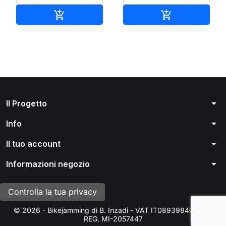
Aggiungi al carrello
Aggiungi al ca


arrow_drop_down
Il Progetto
arrow_drop_down
Info
arrow_drop_down
Il tuo account
arrow_drop_down
Informazioni negozio
Controlla la tua privacy
© 2026 - Bikejamming di B. Inzadi - VAT IT08939840966 -
REG. MI-2057447