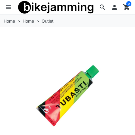
0
menu
search

shopping_cart
Home
Home
Outlet