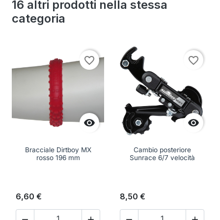
16 altri prodotti nella stessa
categoria
favorite_border
favorite_border


Bracciale Dirtboy MX
Cambio posteriore
rosso 196 mm
Sunrace 6/7 velocità
6,60 €
8,50 €



