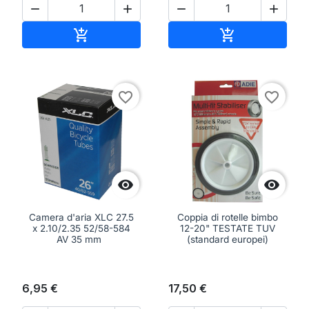




Aggiungi al carrello
Aggiungi al ca


favorite_border
favorite_border


Camera d'aria XLC 27.5
Coppia di rotelle bimbo
x 2.10/2.35 52/58-584
12-20" TESTATE TUV
AV 35 mm
(standard europei)
6,95 €
17,50 €