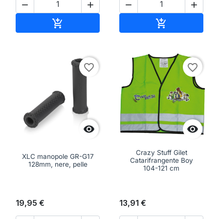




Aggiungi al carrello
Aggiungi al ca


favorite_border
favorite_border


Crazy Stuff Gilet
XLC manopole GR-G17
Catarifrangente Boy
128mm, nere, pelle
104-121 cm
19,95 €
13,91 €