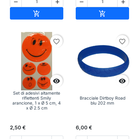




Aggiungi al carrello
Aggiungi al ca


favorite_border
favorite_border


Set di adesivi altamente
riflettenti Smily
Bracciale Dirtboy Road
arancione, 1 x Ø 5 cm, 4
blu 202 mm
x Ø 2,5 cm
2,50 €
6,00 €