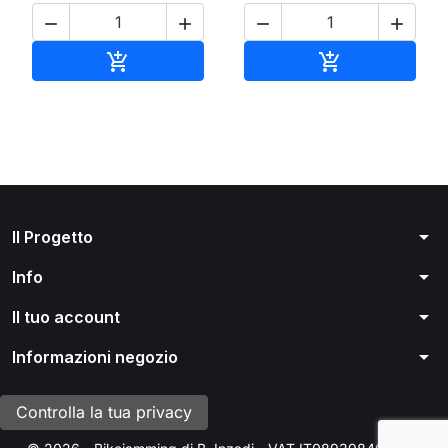




Aggiungi al carrello
Aggiungi al ca


arrow_drop_down
Il Progetto
arrow_drop_down
Info
arrow_drop_down
Il tuo account
arrow_drop_down
Informazioni negozio
Controlla la tua privacy