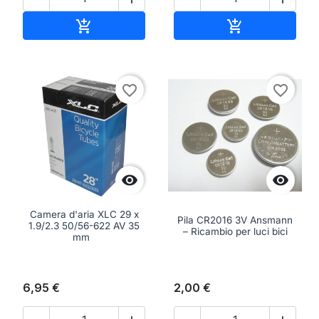
Aggiungi al carrello
Aggiungi al ca


favorite_border
favorite_border


Camera d'aria XLC 29 x
Pila CR2016 3V Ansmann
1.9/2.3 50/56-622 AV 35
– Ricambio per luci bici
mm
6,95 €
2,00 €