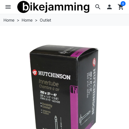
0
menu
search

shopping_cart
Home
Home
Outlet