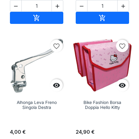




Aggiungi al carrello
Aggiungi al ca


favorite_border
favorite_border


Alhonga Leva Freno
Bike Fashion Borsa
Singola Destra
Doppia Hello Kitty
4,00 €
24,90 €