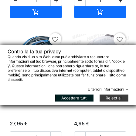




Aggiungi al carrello
Aggiungi al ca


favorite_border
favorite_border
Controlla la tua privacy
Quando visiti un sito Web, esso può archiviare o recuperare
informazioni sul tuo browser, principalmente sotto forma di \ "cookie
\". Queste informazioni, che potrebbero riguardare te, le tue
preferenze o il tuo dispositivo internet (computer, tablet o dispositivo
mobile), sono principalmente utilizzate per far funzionare il sito come


ti aspetti.
Ulteriori informazioni
Casco ragazzi XLC BH-
CONTEC Campanello per
Accettare tutti
Reject all
C14 tg. uni (53-60 cm)
bambini, Coniglietto
27,95 €
4,95 €