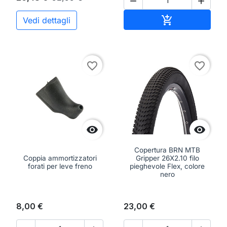


Aggiungi al ca

Vedi dettagli
favorite_border
favorite_border


Copertura BRN MTB
Coppia ammortizzatori
Gripper 26X2.10 filo
forati per leve freno
pieghevole Flex, colore
nero
8,00 €
23,00 €