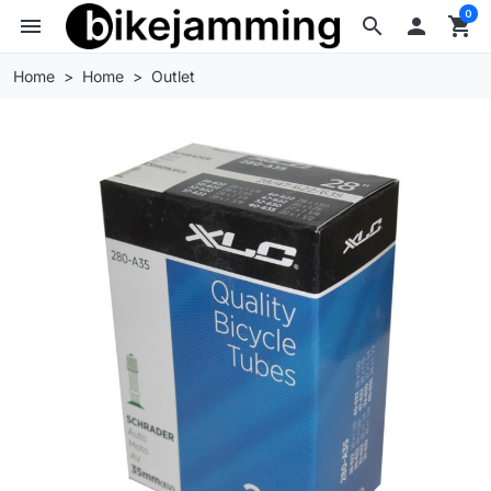
0
menu
search

shopping_cart
Home
Home
Outlet