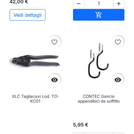
42,00 €


Aggiungi al ca

Vedi dettagli
favorite_border
favorite_border


XLC Tagliacavi cod. TO-
CONTEC Gancio
KC01
appendibici da soffitto
5,95 €