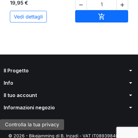
19,95 €


Aggiungi al ca

Vedi dettagli
arrow_drop_down
Il Progetto
arrow_drop_down
Info
arrow_drop_down
Il tuo account
arrow_drop_down
Informazioni negozio
Controlla la tua privacy
© 2026 - Bikejamming di B. Inzadi - VAT IT08939840966 -