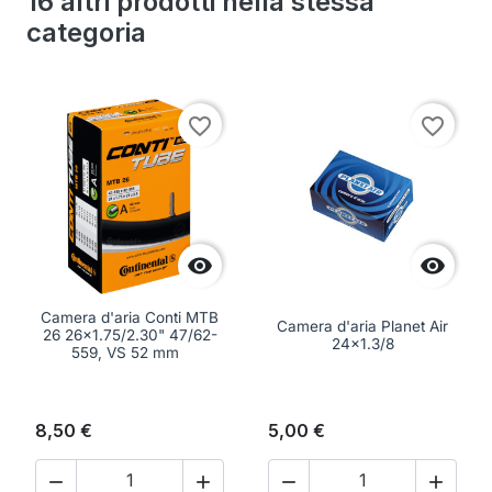
16 altri prodotti nella stessa
categoria
favorite_border
favorite_border


Camera d'aria Conti MTB
Camera d'aria Planet Air
26 26x1.75/2.30" 47/62-
24x1.3/8
559, VS 52 mm
8,50 €
5,00 €



