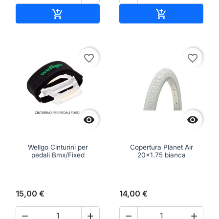
Aggiungi al carrello
Aggiungi al ca


favorite_border
favorite_border


Wellgo Cinturini per
Copertura Planet Air
pedali Bmx/Fixed
20x1.75 bianca
15,00 €
14,00 €



