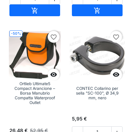
Aggiungi al carrello
Aggiungi al ca


-50%
favorite_border
favorite_border


Ortlieb Ultimate5
Compact Arancione –
CONTEC Collarino per
Borsa Manubrio
sella "SC-100", Ø 34,9
Compatta Waterproof
mm, nero
Outlet
5,95 €
26,48 €
52,95 €