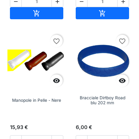




Aggiungi al carrello
Aggiungi al ca


favorite_border
favorite_border


Bracciale Dirtboy Road
Manopole in Pelle - Nere
blu 202 mm
15,93 €
6,00 €