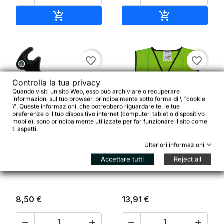
Aggiungi al carrello
Aggiungi al ca


favorite_border
favorite_border
Controlla la tua privacy
Quando visiti un sito Web, esso può archiviare o recuperare
informazioni sul tuo browser, principalmente sotto forma di \ "cookie
\". Queste informazioni, che potrebbero riguardare te, le tue
preferenze o il tuo dispositivo internet (computer, tablet o dispositivo
mobile), sono principalmente utilizzate per far funzionare il sito come


ti aspetti.
Ulteriori informazioni
Crazy Stuff Gilet
Cambio posteriore
Catarifrangente Boy
Accettare tutti
Reject all
Sunrace 6/7 velocità
104-121 cm
8,50 €
13,91 €



