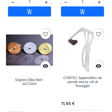




Aggiungi al carrello
Aggiungi al ca


favorite_border
favorite_border


CONTEC Appendibici da
Sögreni Bike Bell -
parete senza viti di
ACCIAIO
fissaggio
11,95 €