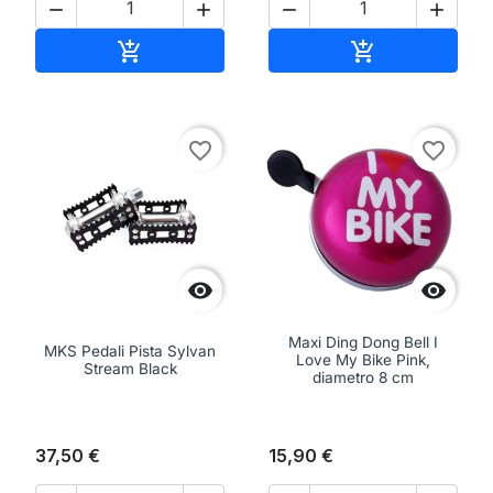




Aggiungi al carrello
Aggiungi al ca


favorite_border
favorite_border


Maxi Ding Dong Bell I
MKS Pedali Pista Sylvan
Love My Bike Pink,
Stream Black
diametro 8 cm
37,50 €
15,90 €