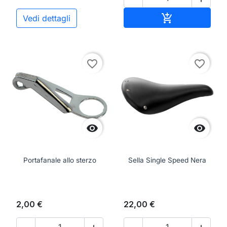
Aggiungi al ca

Vedi dettagli
favorite_border
favorite_border


Portafanale allo sterzo
Sella Single Speed Nera
2,00 €
22,00 €