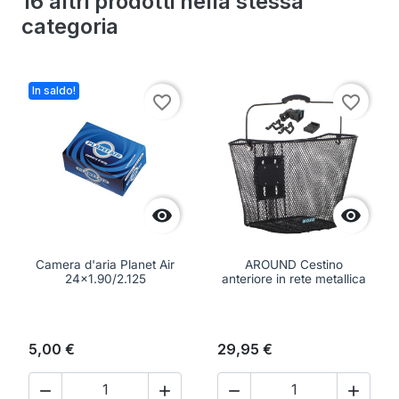
16 altri prodotti nella stessa
categoria
In saldo!
favorite_border
favorite_border


Camera d'aria Planet Air
AROUND Cestino
24x1.90/2.125
anteriore in rete metallica
5,00 €
29,95 €



