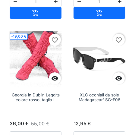




Aggiungi al carrello
Aggiungi al ca


-19,00 €
favorite_border
favorite_border


Georgia in Dublin Leggits
XLC occhiali da sole
colore rosso, taglia L
Madagascar' SG-F06
36,00 €
55,00 €
12,95 €