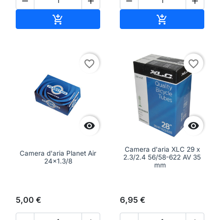




Aggiungi al carrello
Aggiungi al ca


favorite_border
favorite_border


Camera d'aria XLC 29 x
Camera d'aria Planet Air
2.3/2.4 56/58-622 AV 35
24x1.3/8
mm
5,00 €
6,95 €