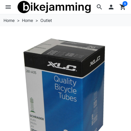
0
menu
search

shopping_cart
Home
Home
Outlet