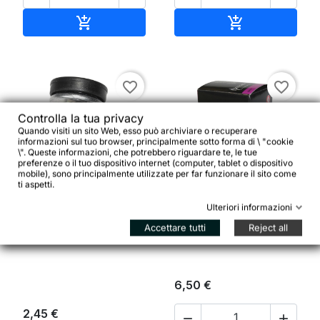
Aggiungi al carrello
Aggiungi al ca


favorite_border
favorite_border
Controlla la tua privacy
Quando visiti un sito Web, esso può archiviare o recuperare
informazioni sul tuo browser, principalmente sotto forma di \ "cookie
\". Queste informazioni, che potrebbero riguardare te, le tue
preferenze o il tuo dispositivo internet (computer, tablet o dispositivo
mobile), sono principalmente utilizzate per far funzionare il sito come


ti aspetti.
Camera d'aria
Ulteriori informazioni
STRONGLIGHT JP 400
Hutchinson Standard 24"
Set viti di fissaggio
Accettare tutti
Reject all
24 x 1.70/2.35 valvola
guarnitura (2 pezzi)
Presta 32 mm
6,50 €
2,45 €

