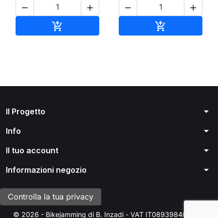




Aggiungi al carrello
Aggiungi al ca


arrow_drop_down
Il Progetto
arrow_drop_down
Info
arrow_drop_down
Il tuo account
arrow_drop_down
Informazioni negozio
Controlla la tua privacy
© 2026 - Bikejamming di B. Inzadi - VAT IT08939840966 -