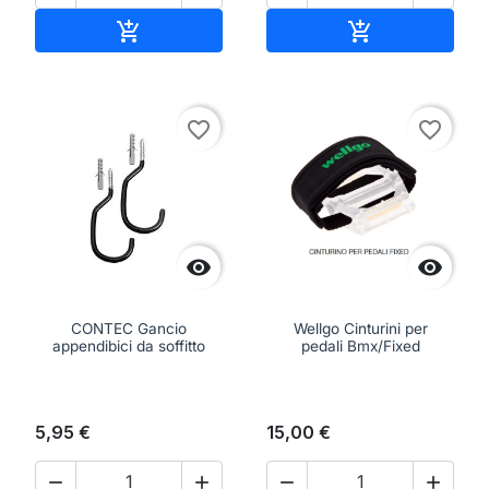
Aggiungi al carrello
Aggiungi al ca


favorite_border
favorite_border


CONTEC Gancio
Wellgo Cinturini per
appendibici da soffitto
pedali Bmx/Fixed
5,95 €
15,00 €



