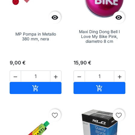


Maxi Ding Dong Bell I
MP Pompa in Metallo
Love My Bike Pink,
380 mm, nera
diametro 8 cm
9,00 €
15,90 €




Aggiungi al carrello
Aggiungi al ca


favorite_border
favorite_border