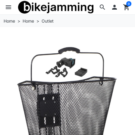
0
menu
search

shopping_cart
Home
Home
Outlet