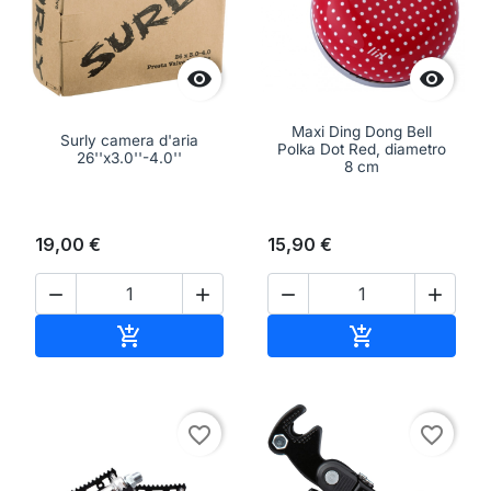


Maxi Ding Dong Bell
Surly camera d'aria
Polka Dot Red, diametro
26''x3.0''-4.0''
8 cm
19,00 €
15,90 €




Aggiungi al carrello
Aggiungi al ca


favorite_border
favorite_border