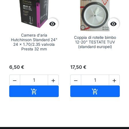


Camera d'aria
Coppia di rotelle bimbo
Hutchinson Standard 24"
12-20" TESTATE TUV
24 x 1.70/2.35 valvola
(standard europei)
Presta 32 mm
6,50 €
17,50 €




Aggiungi al carrello
Aggiungi al ca

