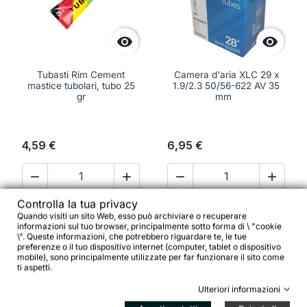


Tubasti Rim Cement
Camera d'aria XLC 29 x
mastice tubolari, tubo 25
1.9/2.3 50/56-622 AV 35
gr
mm
4,59 €
6,95 €




Aggiungi al carrello
Aggiungi al ca


Controlla la tua privacy
Quando visiti un sito Web, esso può archiviare o recuperare
informazioni sul tuo browser, principalmente sotto forma di \ "cookie
\". Queste informazioni, che potrebbero riguardare te, le tue
preferenze o il tuo dispositivo internet (computer, tablet o dispositivo
mobile), sono principalmente utilizzate per far funzionare il sito come
favorite_border
favorite_border
ti aspetti.
Ulteriori informazioni