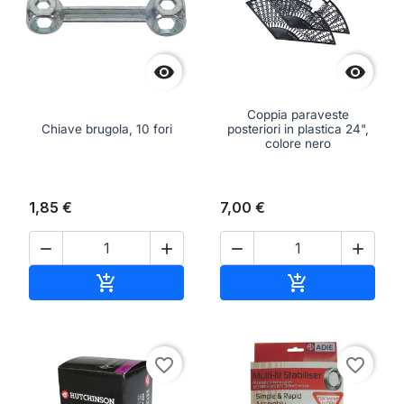


Coppia paraveste
Chiave brugola, 10 fori
posteriori in plastica 24",
colore nero
1,85 €
7,00 €




Aggiungi al carrello
Aggiungi al ca


favorite_border
favorite_border