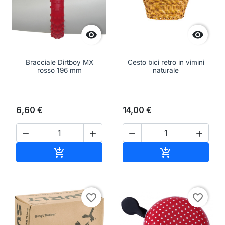


Bracciale Dirtboy MX
Cesto bici retro in vimini
rosso 196 mm
naturale
6,60 €
14,00 €




Aggiungi al carrello
Aggiungi al ca


favorite_border
favorite_border