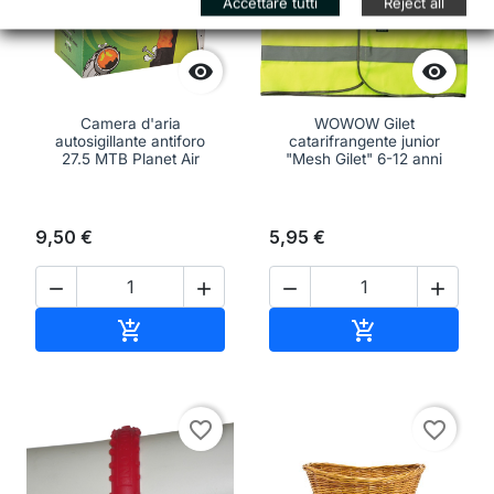
Accettare tutti
Reject all


Camera d'aria
WOWOW Gilet
autosigillante antiforo
catarifrangente junior
27.5 MTB Planet Air
"Mesh Gilet" 6-12 anni
9,50 €
5,95 €




Aggiungi al carrello
Aggiungi al ca


favorite_border
favorite_border