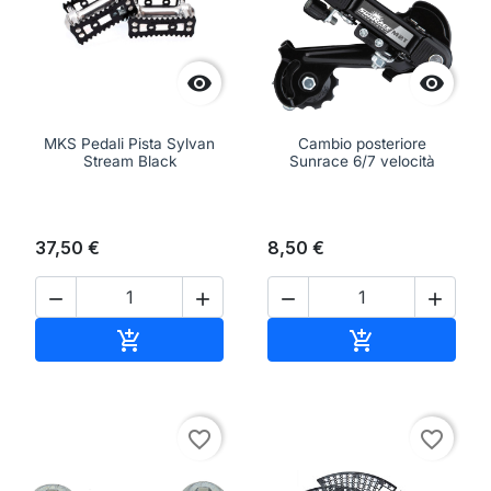


MKS Pedali Pista Sylvan
Cambio posteriore
Stream Black
Sunrace 6/7 velocità
37,50 €
8,50 €




Aggiungi al carrello
Aggiungi al ca


favorite_border
favorite_border