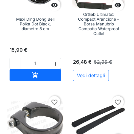


Ortlieb Ultimate5
Maxi Ding Dong Bell
Compact Arancione –
Polka Dot Black,
Borsa Manubrio
diametro 8 cm
Compatta Waterproof
Outlet
15,90 €
26,48 €
52,95 €


Aggiungi al carrello

Vedi dettagli
favorite_border
favorite_border