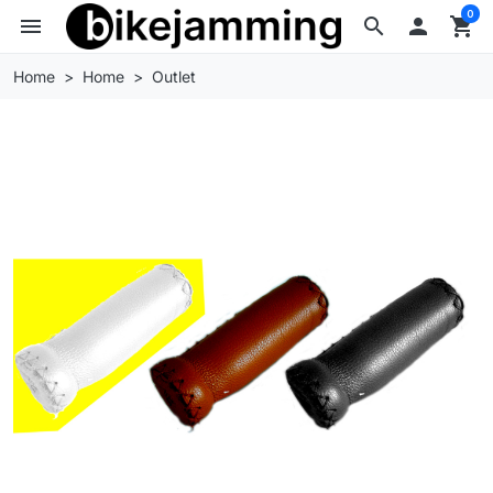
0
menu
search

shopping_cart
Home
Home
Outlet