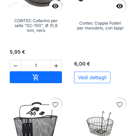


CONTEC Collarino per
Contec Coppia Foderi
sella "SC-100", Ø 31,8
per manubrio, con tappi
mm, nero
5,95 €
6,00 €


Aggiungi al carrello

Vedi dettagli
favorite_border
favorite_border