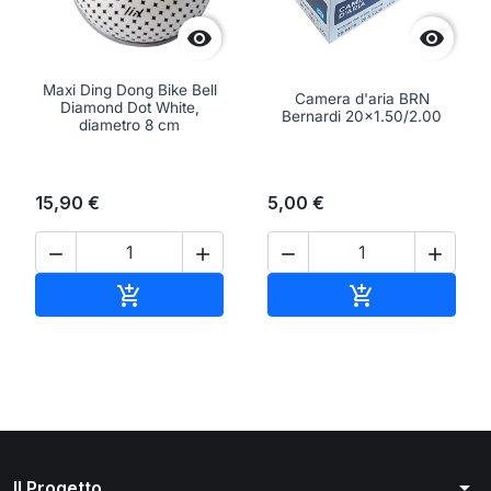


Maxi Ding Dong Bike Bell
Camera d'aria BRN
Diamond Dot White,
Bernardi 20x1.50/2.00
diametro 8 cm
15,90 €
5,00 €




Aggiungi al carrello
Aggiungi al ca


arrow_drop_down
Il Progetto