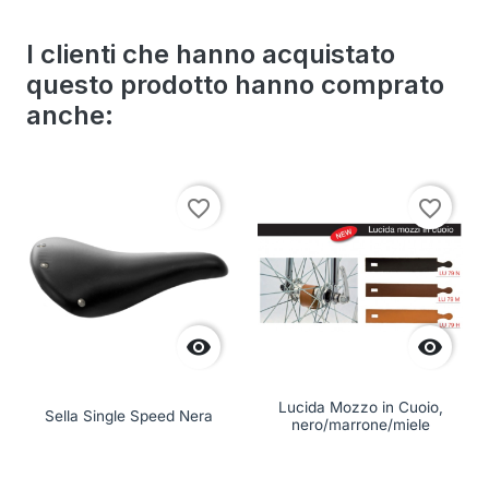
I clienti che hanno acquistato
questo prodotto hanno comprato
anche:
favorite_border
favorite_border


Lucida Mozzo in Cuoio,
Sella Single Speed Nera
nero/marrone/miele