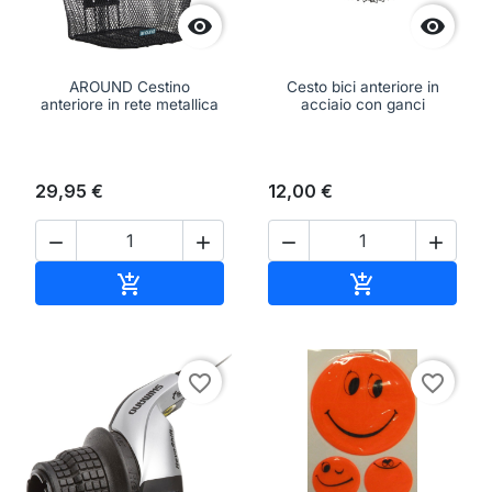


AROUND Cestino
Cesto bici anteriore in
anteriore in rete metallica
acciaio con ganci
29,95 €
12,00 €




Aggiungi al carrello
Aggiungi al ca


favorite_border
favorite_border