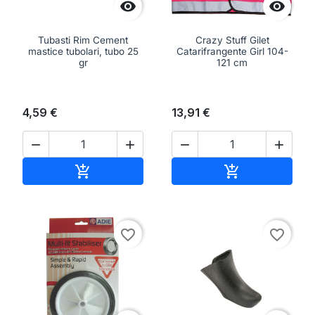


Tubasti Rim Cement
Crazy Stuff Gilet
mastice tubolari, tubo 25
Catarifrangente Girl 104-
gr
121 cm
4,59 €
13,91 €




Aggiungi al carrello
Aggiungi al ca


favorite_border
favorite_border