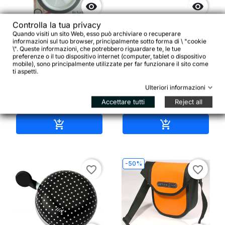


Controlla la tua privacy
Coppia di rotelle bimbo
Quando visiti un sito Web, esso può archiviare o recuperare
Coppia ammortizzatori
12-20" TESTATE TUV
informazioni sul tuo browser, principalmente sotto forma di \ "cookie
non forati per leve freno
(standard europei)
\". Queste informazioni, che potrebbero riguardare te, le tue
preferenze o il tuo dispositivo internet (computer, tablet o dispositivo
mobile), sono principalmente utilizzate per far funzionare il sito come
ti aspetti.
17,50 €
8,00 €
Ulteriori informazioni
Accettare tutti
Reject all




Aggiungi al carrello
Aggiungi al ca


-50%
favorite_border
favorite_border