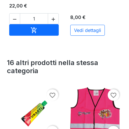
22,00 €
8,00 €


Aggiungi al carrello

Vedi dettagli
16 altri prodotti nella stessa
categoria
favorite_border
favorite_border