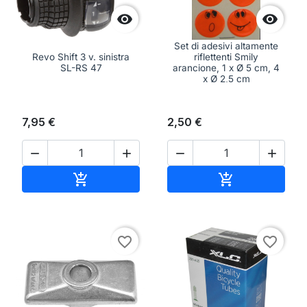


Set di adesivi altamente
Revo Shift 3 v. sinistra
riflettenti Smily
SL-RS 47
arancione, 1 x Ø 5 cm, 4
x Ø 2,5 cm
7,95 €
2,50 €




Aggiungi al carrello
Aggiungi al ca


favorite_border
favorite_border