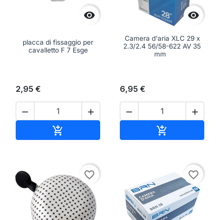


Camera d'aria XLC 29 x
placca di fissaggio per
2.3/2.4 56/58-622 AV 35
cavalletto F 7 Esge
mm
2,95 €
6,95 €




Aggiungi al carrello
Aggiungi al ca


favorite_border
favorite_border