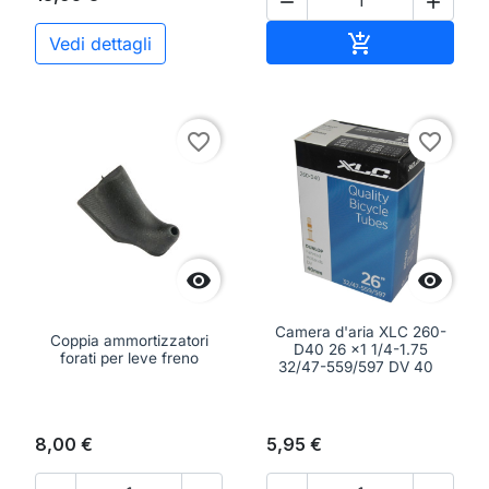


Aggiungi al ca

Vedi dettagli
favorite_border
favorite_border


Camera d'aria XLC 260-
Coppia ammortizzatori
D40 26 x1 1/4-1.75
forati per leve freno
32/47-559/597 DV 40
8,00 €
5,95 €