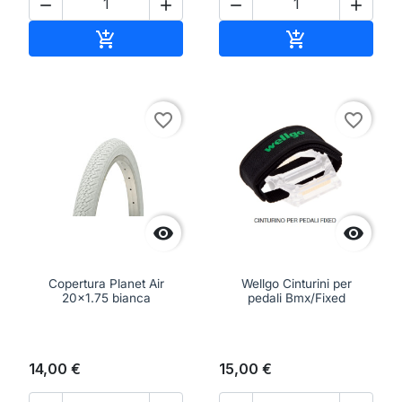




Aggiungi al carrello
Aggiungi al ca


favorite_border
favorite_border


Copertura Planet Air
Wellgo Cinturini per
20x1.75 bianca
pedali Bmx/Fixed
14,00 €
15,00 €