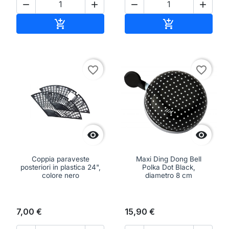




Aggiungi al carrello
Aggiungi al ca


favorite_border
favorite_border


Coppia paraveste
Maxi Ding Dong Bell
posteriori in plastica 24",
Polka Dot Black,
colore nero
diametro 8 cm
7,00 €
15,90 €