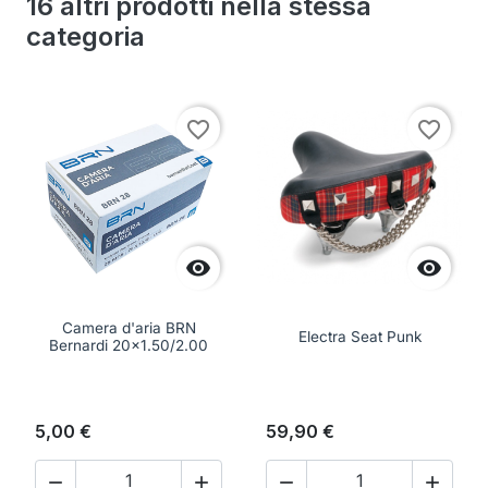
16 altri prodotti nella stessa
categoria
favorite_border
favorite_border


Camera d'aria BRN
Electra Seat Punk
Bernardi 20x1.50/2.00
5,00 €
59,90 €



