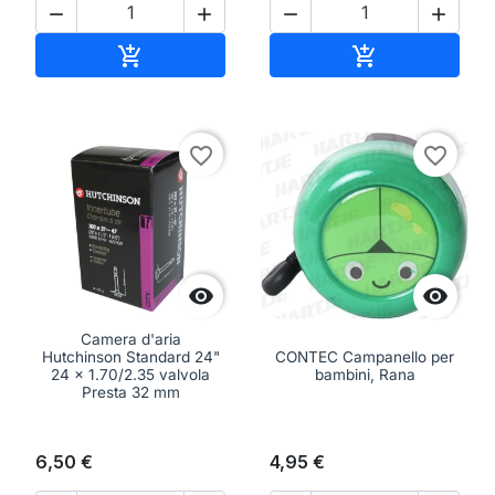




Aggiungi al carrello
Aggiungi al ca


favorite_border
favorite_border


Camera d'aria
Hutchinson Standard 24"
CONTEC Campanello per
24 x 1.70/2.35 valvola
bambini, Rana
Presta 32 mm
6,50 €
4,95 €