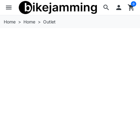
0
menu
search

shopping_cart
Home
Home
Outlet