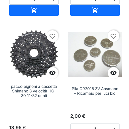
Aggiungi al carrello
Aggiungi al ca


favorite_border
favorite_border


pacco pignoni a cassetta
Pila CR2016 3V Ansmann
Shimano 8 velocità HG-
– Ricambio per luci bici
30 11-32 denti
2,00 €
13,95 €