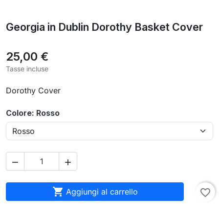
Georgia in Dublin Dorothy Basket Cover
25,00 €
Tasse incluse
Dorothy Cover
Colore: Rosso



Aggiungi al carrello
favorite_border