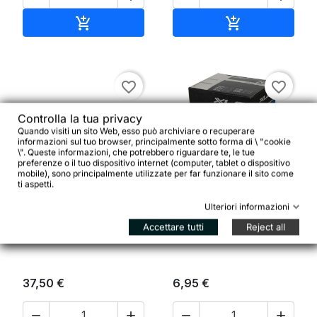
Aggiungi al carrello
Aggiungi al ca


favorite_border
favorite_border
Controlla la tua privacy
Quando visiti un sito Web, esso può archiviare o recuperare
informazioni sul tuo browser, principalmente sotto forma di \ "cookie
\". Queste informazioni, che potrebbero riguardare te, le tue
preferenze o il tuo dispositivo internet (computer, tablet o dispositivo


mobile), sono principalmente utilizzate per far funzionare il sito come
ti aspetti.
Ulteriori informazioni
Camera d'aria XLC 27.5
MKS Pedali Pista Sylvan
x 2.10/2.35 52/58-584
Accettare tutti
Reject all
Stream Black
AV 35 mm
37,50 €
6,95 €



