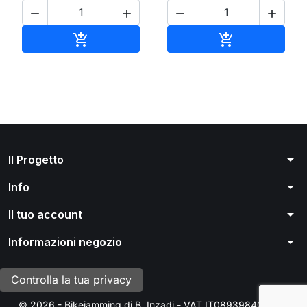




Aggiungi al carrello
Aggiungi al ca


arrow_drop_down
Il Progetto
arrow_drop_down
Info
arrow_drop_down
Il tuo account
arrow_drop_down
Informazioni negozio
Controlla la tua privacy
© 2026 - Bikejamming di B. Inzadi - VAT IT08939840966 -