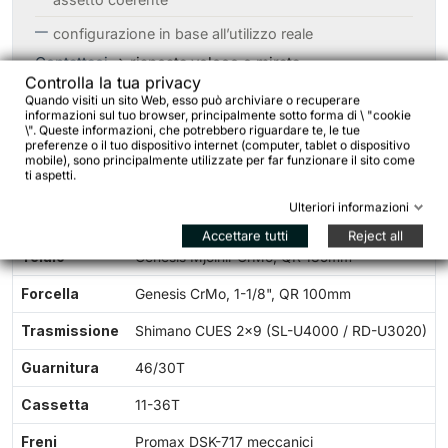
configurazione in base all’utilizzo reale
Contattaci
→ risposta veloce e mirata.
Controlla la tua privacy
Quando visiti un sito Web, esso può archiviare o recuperare
informazioni sul tuo browser, principalmente sotto forma di \ "cookie
\". Queste informazioni, che potrebbero riguardare te, le tue
preferenze o il tuo dispositivo internet (computer, tablet o dispositivo
mobile), sono principalmente utilizzate per far funzionare il sito come
ti aspetti.
Specifiche tecniche
Ulteriori informazioni
Accettare tutti
Reject all
Telaio
Genesis Mjolnir CrMo, QR 135mm
Forcella
Genesis CrMo, 1-1/8", QR 100mm
Trasmissione
Shimano CUES 2x9 (SL-U4000 / RD-U3020)
Guarnitura
46/30T
Cassetta
11-36T
Freni
Promax DSK-717 meccanici