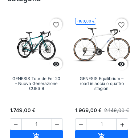
-180,00 €
favorite_border
favorite_border


GENESIS Tour de Fer 20
GENESIS Equilibrium –
- Nuova Generazione
road in acciaio quattro
CUES 9
stagioni
1.749,00 €
1.969,00 €
2.149,00 €




Aggiungi al carrello
Aggiungi al ca

