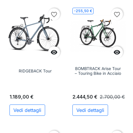
-255,50 €
favorite_border
favorite_border


BOMBTRACK Arise Tour
RIDGEBACK Tour
– Touring Bike in Acciaio
1.189,00 €
2.444,50 €
2.700,00 €
Vedi dettagli
Vedi dettagli