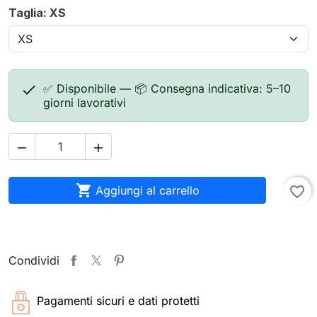
Taglia: XS

✅ Disponibile — 📦 Consegna indicativa: 5–10
giorni lavorativi



Aggiungi al carrello
favorite_border
Condividi
Pagamenti sicuri e dati protetti