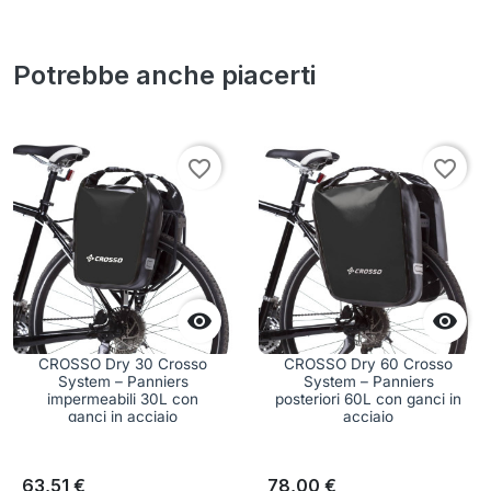
Potrebbe anche piacerti
favorite_border
favorite_border


CROSSO Dry 30 Crosso
CROSSO Dry 60 Crosso
System – Panniers
System – Panniers
impermeabili 30L con
posteriori 60L con ganci in
ganci in acciaio
acciaio
63,51 €
78,00 €