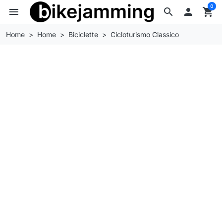
0
menu
search

shopping_cart
Home
Home
Biciclette
Cicloturismo Classico