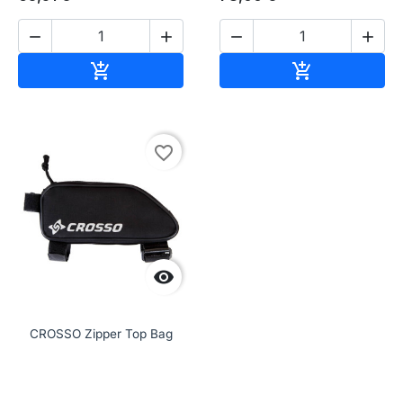




Aggiungi al carrello
Aggiungi al c


favorite_border

CROSSO Zipper Top Bag