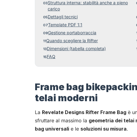
Struttura interna: stabilità anche a pieno
carico
Dettagli tecnici
Template PDF 1:1
Gestione portaborraccia
Quando scegliere la Rifter
Dimensioni (tabella completa)
FAQ
Frame bag bikepackin
telai moderni
La
Revelate Designs Rifter Frame Bag
è u
sfruttare al massimo la
geometria dei telai
bag universali
e le
soluzioni su misura
.