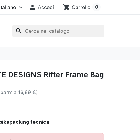

shopping_cart
0
Accedi
Carrello
search
E DESIGNS Rifter Frame Bag
sparmia 16,99 €)
 bikepacking tecnica