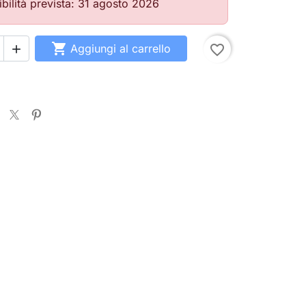
bilità prevista: 31 agosto 2026

Aggiungi al carrello
favorite_border

search