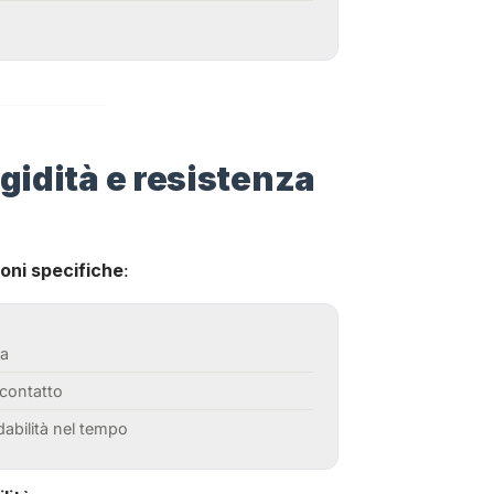
igidità e resistenza
ioni specifiche
:
ua
 contatto
dabilità nel tempo