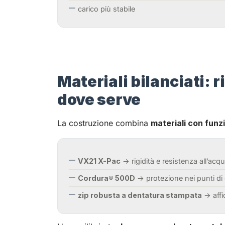
carico più stabile
Materiali bilanciati: r
dove serve
La costruzione combina
materiali con funz
VX21 X-Pac
→ rigidità e resistenza all’acq
Cordura® 500D
→ protezione nei punti di
zip robusta a dentatura stampata
→ affi