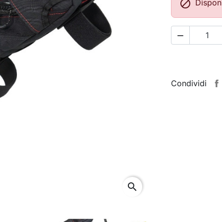

Disponi

Condividi
search