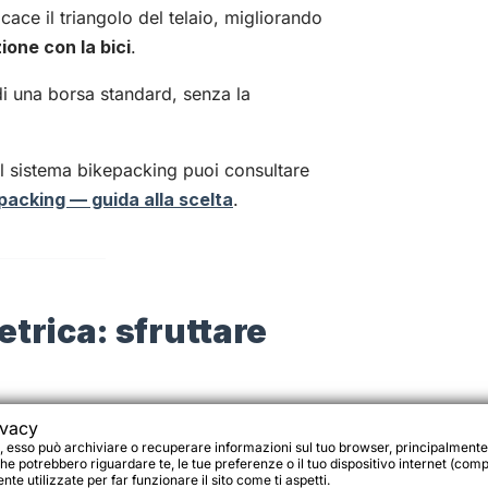
cace il triangolo del telaio, migliorando
ione con la bici
.
 di una borsa standard, senza la
l sistema bikepacking puoi consultare
epacking — guida alla scelta
.
trica: sfruttare
metrie moderne
:
ivacy
, esso può archiviare o recuperare informazioni sul tuo browser, principalmente
he potrebbero riguardare te, le tue preferenze o il tuo dispositivo internet (compu
te utilizzate per far funzionare il sito come ti aspetti.