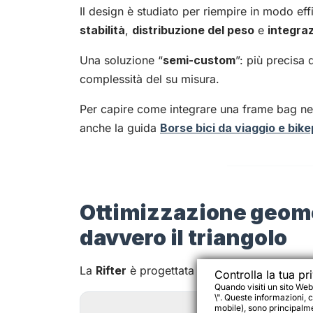
Il design è studiato per riempire in modo effi
stabilità
,
distribuzione del peso
e
integraz
Una soluzione “
semi-custom
”: più precisa
complessità del su misura.
Per capire come integrare una frame bag ne
anche la guida
Borse bici da viaggio e bik
Ottimizzazione geome
davvero il triangolo
La
Rifter
è progettata per adattarsi alle
geo
Controlla la tua pr
Quando visiti un sito Web
\". Queste informazioni, c
mobile), sono principalmen