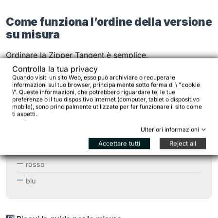
Come funziona l’ordine della versione
su misura
Ordinare la Zipper Tangent è semplice.
Controlla la tua privacy
Quando visiti un sito Web, esso può archiviare o recuperare
1️⃣ Effettua l’ordine
informazioni sul tuo browser, principalmente sotto forma di \ "cookie
\". Queste informazioni, che potrebbero riguardare te, le tue
Completa l’acquisto normalmente e indica
il colore
preferenze o il tuo dispositivo internet (computer, tablet o dispositivo
mobile), sono principalmente utilizzate per far funzionare il sito come
desiderato nelle note dell’ordine
:
ti aspetti.
Ulteriori informazioni
Accettare tutti
Reject all
nero
rosso
blu