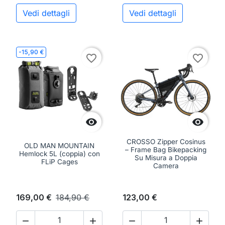
Vedi dettagli
Vedi dettagli
-15,90 €
favorite_border
favorite_border


CROSSO Zipper Cosinus
OLD MAN MOUNTAIN
– Frame Bag Bikepacking
Hemlock 5L (coppia) con
Su Misura a Doppia
FLiP Cages
Camera
169,00 €
184,90 €
123,00 €



