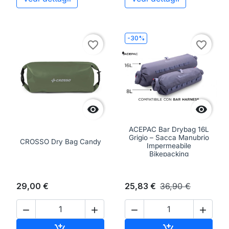
-30%
favorite_border
favorite_border


ACEPAC Bar Drybag 16L
Grigio – Sacca Manubrio
CROSSO Dry Bag Candy
Impermeabile
Bikepacking
29,00 €
25,83 €
36,90 €




Aggiungi al carrello
Aggiungi al ca