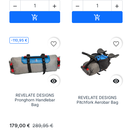




Aggiungi al carrello
Aggiungi al ca


-110,95 €
favorite_border
favorite_border


REVELATE DESIGNS
REVELATE DESIGNS
Pronghorn Handlebar
Pitchfork Aerobar Bag
Bag
179,00 €
289,95 €