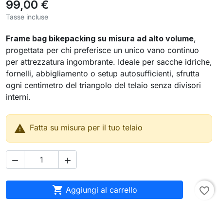
99,00 €
Tasse incluse
Frame bag bikepacking su misura
ad alto volume
,
progettata per chi preferisce un unico vano continuo
per attrezzatura ingombrante. Ideale per sacche idriche,
fornelli, abbigliamento o setup autosufficienti, sfrutta
ogni centimetro del triangolo del telaio senza divisori
interni.

Fatta su misura per il tuo telaio



Aggiungi al carrello
favorite_border