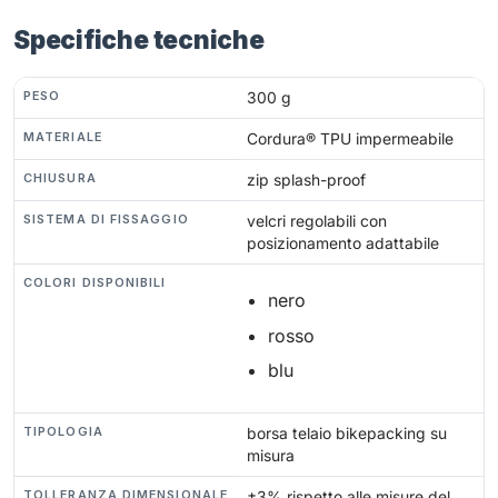
Specifiche tecniche
PESO
300 g
MATERIALE
Cordura® TPU impermeabile
CHIUSURA
zip splash-proof
SISTEMA DI FISSAGGIO
velcri regolabili con
posizionamento adattabile
COLORI DISPONIBILI
nero
rosso
blu
TIPOLOGIA
borsa telaio bikepacking su
misura
TOLLERANZA DIMENSIONALE
±3% rispetto alle misure del