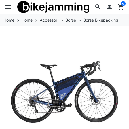
0
menu
search

shopping_cart
Home
Home
Accessori
Borse
Borse Bikepacking