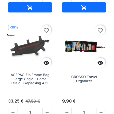
Aggiungi al carrello
Aggiungi al ca


-30%
favorite_border
favorite_border


ACEPAC Zip Frame Bag
CROSSO Travel
Large Grigio – Borsa
Organizer
Telaio Bikepacking 4.5L
33,25 €
47,50 €
9,90 €



