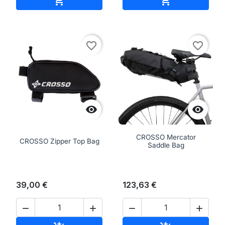


favorite_border
favorite_border


CROSSO Mercator
CROSSO Zipper Top Bag
Saddle Bag
39,00 €
123,63 €



