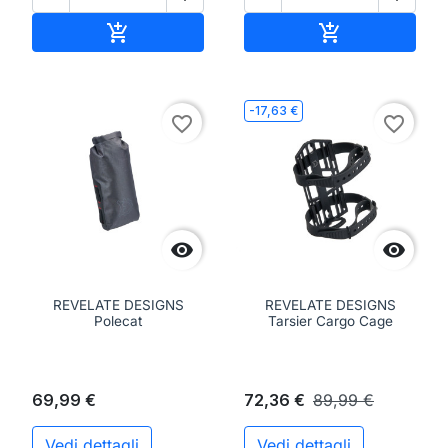
Aggiungi al carrello
Aggiungi al ca


-17,63 €
favorite_border
favorite_border


REVELATE DESIGNS
REVELATE DESIGNS
Polecat
Tarsier Cargo Cage
69,99 €
72,36 €
89,99 €
Vedi dettagli
Vedi dettagli