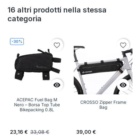
16 altri prodotti nella stessa
categoria
-30%
favorite_border
favorite_border


ACEPAC Fuel Bag M
CROSSO Zipper Frame
Nero – Borsa Top Tube
Bag
Bikepacking 0.8L
23,16 €
33,08 €
39,00 €