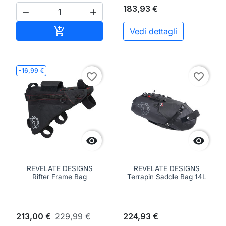
183,93 €


Aggiungi al carrello

Vedi dettagli
-16,99 €
favorite_border
favorite_border


REVELATE DESIGNS
REVELATE DESIGNS
Rifter Frame Bag
Terrapin Saddle Bag 14L
213,00 €
229,99 €
224,93 €