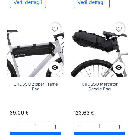
Vedi dettagli
Vedi dettagli
favorite_border
favorite_border


CROSSO Zipper Frame
CROSSO Mercator
Bag
Saddle Bag
39,00 €
123,63 €



