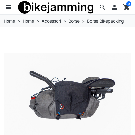
0
menu
search

shopping_cart
Home
Home
Accessori
Borse
Borse Bikepacking