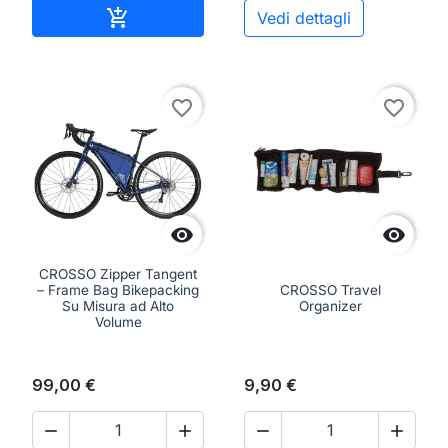
Aggiungi al carrello

Vedi dettagli
favorite_border
favorite_border


CROSSO Zipper Tangent
– Frame Bag Bikepacking
CROSSO Travel
Su Misura ad Alto
Organizer
Volume
99,00 €
9,90 €



