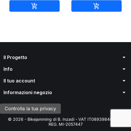
Aggiungi al carrello
Aggiungi al ca


arrow_drop_down
Il Progetto
arrow_drop_down
Info
arrow_drop_down
Il tuo account
arrow_drop_down
Informazioni negozio
Controlla la tua privacy
© 2026 - Bikejamming di B. Inzadi - VAT IT08939840966 -
REG. MI-2057447