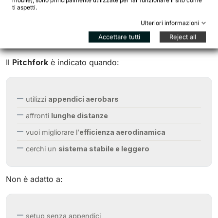
mobile), sono principalmente utilizzate per far funzionare il sito come
ti aspetti.
Ulteriori informazioni
Accettare tutti
Reject all
Quando scegliere il Pitchfork
Il
Pitchfork
è indicato quando:
utilizzi
appendici aerobars
affronti
lunghe distanze
vuoi migliorare l’
efficienza aerodinamica
cerchi un
sistema stabile e leggero
Non è adatto a:
setup senza appendici