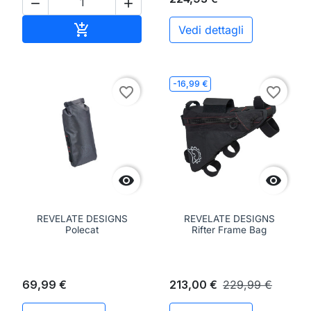


Aggiungi al carrello

Vedi dettagli
-16,99 €
favorite_border
favorite_border


REVELATE DESIGNS
REVELATE DESIGNS
Polecat
Rifter Frame Bag
69,99 €
213,00 €
229,99 €