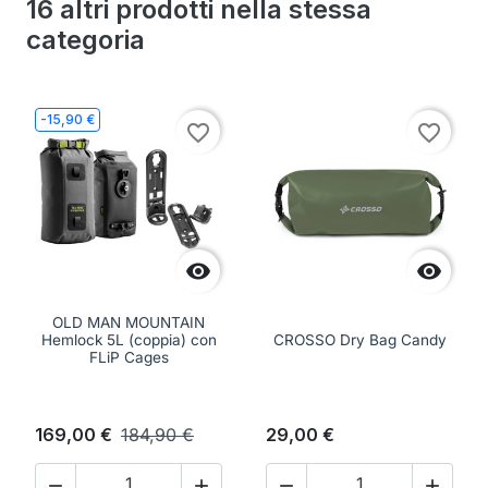
16 altri prodotti nella stessa
categoria
-15,90 €
favorite_border
favorite_border


OLD MAN MOUNTAIN
Hemlock 5L (coppia) con
CROSSO Dry Bag Candy
FLiP Cages
169,00 €
184,90 €
29,00 €



