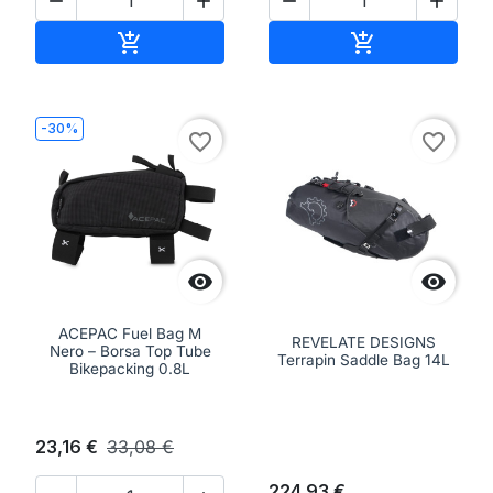




Aggiungi al carrello
Aggiungi al ca


-30%
favorite_border
favorite_border


ACEPAC Fuel Bag M
REVELATE DESIGNS
Nero – Borsa Top Tube
Terrapin Saddle Bag 14L
Bikepacking 0.8L
23,16 €
33,08 €
224,93 €