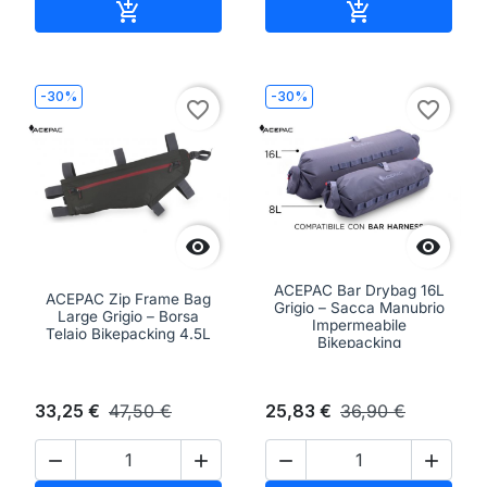
Aggiungi al carrello
Aggiungi al ca


-30%
-30%
favorite_border
favorite_border


ACEPAC Bar Drybag 16L
ACEPAC Zip Frame Bag
Grigio – Sacca Manubrio
Large Grigio – Borsa
Impermeabile
Telaio Bikepacking 4.5L
Bikepacking
33,25 €
47,50 €
25,83 €
36,90 €



