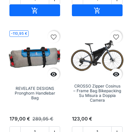
Aggiungi al carrello
Aggiungi al ca


-110,95 €
favorite_border
favorite_border


CROSSO Zipper Cosinus
REVELATE DESIGNS
– Frame Bag Bikepacking
Pronghorn Handlebar
Su Misura a Doppia
Bag
Camera
179,00 €
289,95 €
123,00 €