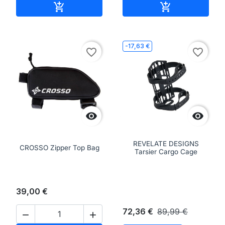
Aggiungi al carrello
Aggiungi al ca


-17,63 €
favorite_border
favorite_border


REVELATE DESIGNS
CROSSO Zipper Top Bag
Tarsier Cargo Cage
39,00 €
72,36 €
89,99 €

