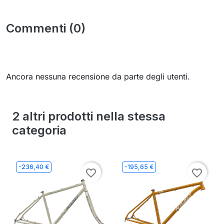
Commenti (0)
Ancora nessuna recensione da parte degli utenti.
2 altri prodotti nella stessa
categoria
-236,40 €
-195,65 €
favorite_border
favorite_border