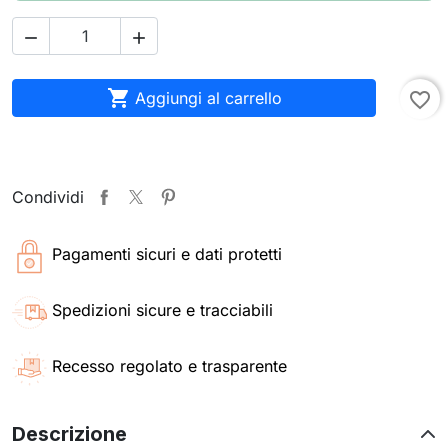



Aggiungi al carrello
favorite_border
Condividi
Pagamenti sicuri e dati protetti
Spedizioni sicure e tracciabili
Recesso regolato e trasparente
Descrizione