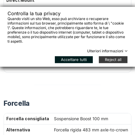
Direct Mount
Portaborraccia
2 (S: solo down tube)
Controlla la tua privacy
Quando visiti un sito Web, esso può archiviare o recuperare
Battuta
Boost 148 mm
informazioni sul tuo browser, principalmente sotto forma di \ "cookie
\". Queste informazioni, che potrebbero riguardare te, le tue
posteriore
preferenze o il tuo dispositivo internet (computer, tablet o dispositivo
mobile), sono principalmente utilizzate per far funzionare il sito come
Asse
12 mm passante incluso
ti aspetti.
Cavi
Esterni
Ulteriori informazioni
Accettare tutti
Reject all
Forcellino
Acciaio inox sostituibile
Forcella
Forcella consigliata
Sospensione Boost 100 mm
Alternativa
Forcella rigida 483 mm axle-to-crown