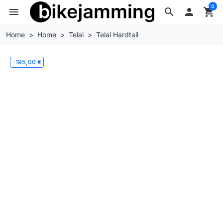
0
menu
search

shopping_cart
Home
Home
Telai
Telai Hardtail
-195,00 €