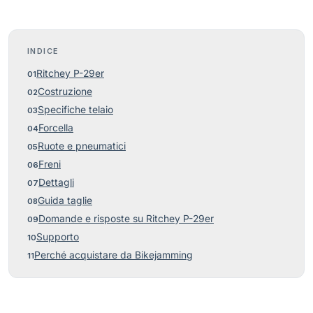
INDICE
Ritchey P-29er
Costruzione
Specifiche telaio
Forcella
Ruote e pneumatici
Freni
Dettagli
Guida taglie
Domande e risposte su Ritchey P-29er
Supporto
Perché acquistare da Bikejamming