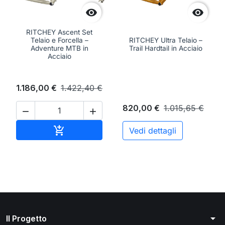


RITCHEY Ascent Set
Telaio e Forcella –
RITCHEY Ultra Telaio –
Adventure MTB in
Trail Hardtail in Acciaio
Acciaio
1.186,00 €
1.422,40 €
820,00 €
1.015,65 €


Aggiungi al carrello

Vedi dettagli
arrow_drop_down
Il Progetto