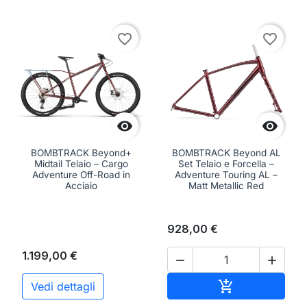
favorite_border
favorite_border


BOMBTRACK Beyond+
BOMBTRACK Beyond AL
Midtail Telaio – Cargo
Set Telaio e Forcella –
Adventure Off-Road in
Adventure Touring AL –
Acciaio
Matt Metallic Red
928,00 €
1.199,00 €


Aggiungi al ca

Vedi dettagli