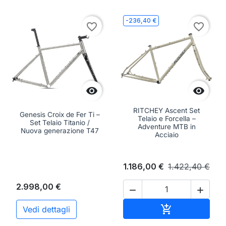
-236,40 €
favorite_border
favorite_border


RITCHEY Ascent Set
Genesis Croix de Fer Ti –
Telaio e Forcella –
Set Telaio Titanio /
Adventure MTB in
Nuova generazione T47
Acciaio
1.186,00 €
1.422,40 €
2.998,00 €


Aggiungi al ca

Vedi dettagli