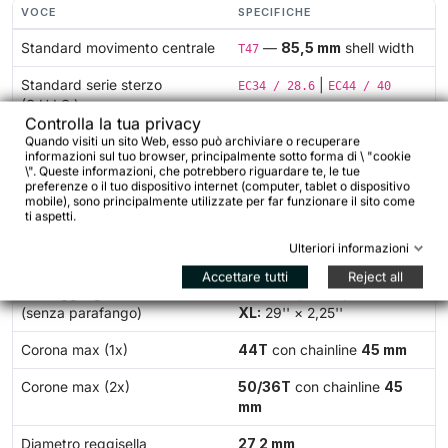
VOCE
SPECIFICHE
Standard movimento centrale
—
85,5 mm
shell width
T47
Standard serie sterzo
|
EC34 / 28.6
EC44 / 40
(S.H.I.S.)
Controlla la tua privacy
Quando visiti un sito Web, esso può archiviare o recuperare
Angolo crown race
45°
informazioni sul tuo browser, principalmente sotto forma di \ "cookie
\". Queste informazioni, che potrebbero riguardare te, le tue
Diametro interno canotto
23,6 mm
preferenze o il tuo dispositivo internet (computer, tablet o dispositivo
forcella
mobile), sono principalmente utilizzate per far funzionare il sito come
ti aspetti.
Passaggio gomma forcella
27,5'' × 2,25''
/
29'' ×
Ulteriori informazioni
(senza parafango)
2,25''
Accettare tutti
Reject all
Passaggio gomma telaio
XS–S:
27,5'' × 2,25'' —
M–
(senza parafango)
XL:
29'' × 2,25''
Corona max (1x)
44T
con chainline
45 mm
Corone max (2x)
50/36T
con chainline
45
mm
Diametro reggisella
27,2 mm