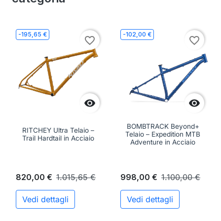
-195,65 €
-102,00 €
favorite_border
favorite_border


BOMBTRACK Beyond+
RITCHEY Ultra Telaio –
Telaio – Expedition MTB
Trail Hardtail in Acciaio
Adventure in Acciaio
820,00 €
1.015,65 €
998,00 €
1.100,00 €
Vedi dettagli
Vedi dettagli