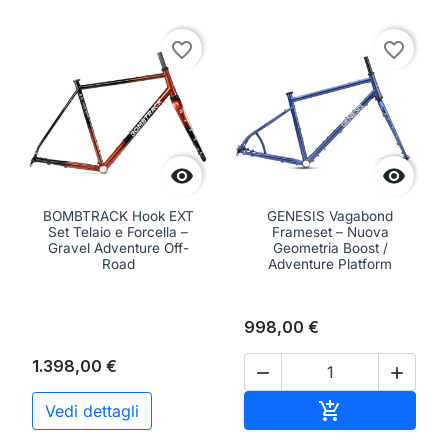
favorite_border
favorite_border


BOMBTRACK Hook EXT
GENESIS Vagabond
Set Telaio e Forcella –
Frameset – Nuova
Gravel Adventure Off-
Geometria Boost /
Road
Adventure Platform
998,00 €
1.398,00 €


Aggiungi al ca

Vedi dettagli