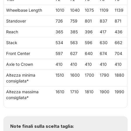
Wheelbase Length
1010
1040
1075
1109
1139
Standover
726
759
801
837
871
Reach
365
385
396
417
436
Stack
534
563
596
630
662
Front Center
597
627
640
674
704
Axle to Crown
410
410
410
410
410
Altezza minima
1510
1600
1700
1790
1880
consigliata*
Altezza massima
1610
1710
1810
1900
1990
consigliata*
Note finali sulla scelta taglia: