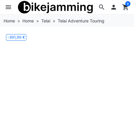
0
menu
search

shopping_cart
Home
Home
Telai
Telai Adventure Touring
-301,00 €