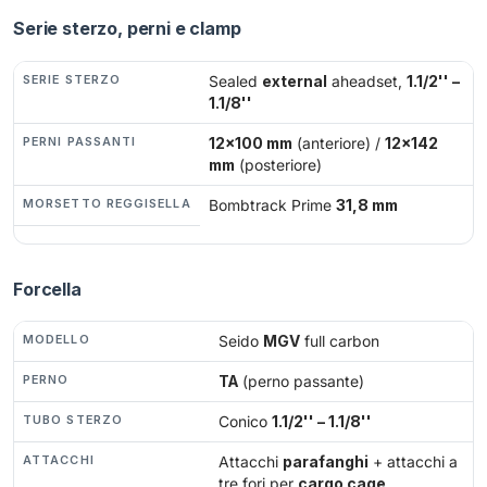
Serie sterzo, perni e clamp
SERIE STERZO
Sealed
external
aheadset,
1.1/2'' –
1.1/8''
PERNI PASSANTI
12×100 mm
(anteriore) /
12×142
mm
(posteriore)
MORSETTO REGGISELLA
Bombtrack Prime
31,8 mm
Forcella
MODELLO
Seido
MGV
full carbon
PERNO
TA
(perno passante)
TUBO STERZO
Conico
1.1/2'' – 1.1/8''
ATTACCHI
Attacchi
parafanghi
+ attacchi a
tre fori per
cargo cage
,