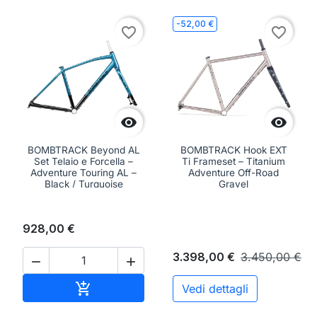
-52,00 €
favorite_border
favorite_border


BOMBTRACK Beyond AL
BOMBTRACK Hook EXT
Set Telaio e Forcella –
Ti Frameset – Titanium
Adventure Touring AL –
Adventure Off-Road
Black / Turquoise
Gravel
928,00 €
3.398,00 €
3.450,00 €


Aggiungi al carrello

Vedi dettagli