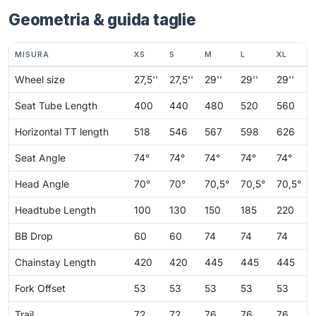
Geometria & guida taglie
MISURA
XS
S
M
L
XL
Wheel size
27,5''
27,5''
29''
29''
29''
Seat Tube Length
400
440
480
520
560
Horizontal TT length
518
546
567
598
626
Seat Angle
74°
74°
74°
74°
74°
Head Angle
70°
70°
70,5°
70,5°
70,5°
Headtube Length
100
130
150
185
220
BB Drop
60
60
74
74
74
Chainstay Length
420
420
445
445
445
Fork Offset
53
53
53
53
53
Trail
72
72
76
76
76