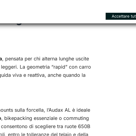
Accettare tut
onfigurazioni
a
, pensata per chi alterna lunghe uscite
ti leggeri. La geometria “rapid” con carro
guida viva e reattiva, anche quando la
ounts sulla forcella, l’Audax AL è ideale
o
, bikepacking essenziale o commuting
o consentono di scegliere tra ruote 650B
, entro le tolleranze del telaio e della