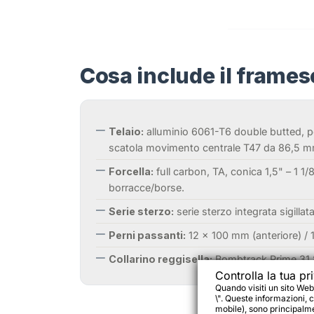
Cosa include il frames
Telaio:
alluminio 6061-T6 double butted, p
scatola movimento centrale T47 da 86,5 m
Forcella:
full carbon, TA, conica 1,5" – 1 1
borracce/borse.
Serie sterzo:
serie sterzo integrata sigillata,
Perni passanti:
12 × 100 mm (anteriore) / 
Collarino reggisella:
Bombtrack Prime 31
Controlla la tua pr
Quando visiti un sito Web
\". Queste informazioni, c
mobile), sono principalmen