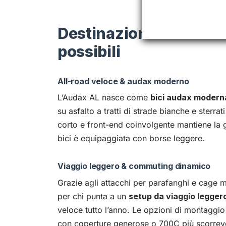
Destinazioni d’uso & c
possibili
All-road veloce & audax moderno
L’Audax AL nasce come
bici audax modern
su asfalto a tratti di strade bianche e sterra
corto e front-end coinvolgente mantiene la 
bici è equipaggiata con borse leggere.
Viaggio leggero & commuting dinamico
Grazie agli attacchi per parafanghi e cage m
per chi punta a un
setup da viaggio legger
veloce tutto l’anno. Le opzioni di montaggi
con coperture generose o 700C più scorrevoli