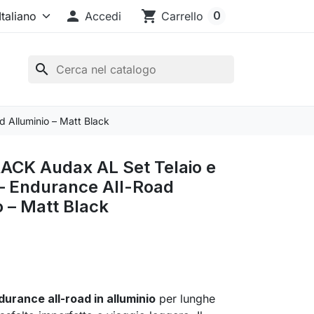

shopping_cart
0
Accedi
Carrello
search
 Alluminio – Matt Black
CK Audax AL Set Telaio e
 – Endurance All-Road
o – Matt Black
urance all-road in alluminio
per lunghe