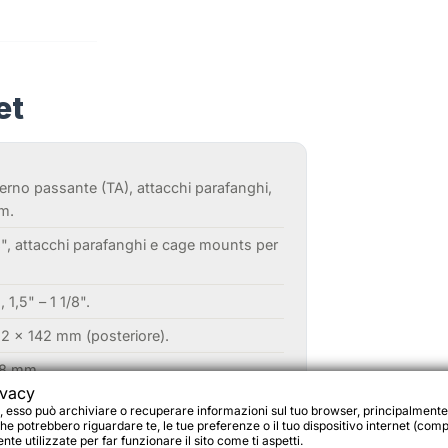
et
erno passante (TA), attacchi parafanghi,
m.
/8", attacchi parafanghi e cage mounts per
 1,5" – 1 1/8".
12 × 142 mm (posteriore).
,8 mm.
ivacy
, esso può archiviare o recuperare informazioni sul tuo browser, principalmente
he potrebbero riguardare te, le tue preferenze o il tuo dispositivo internet (compu
te utilizzate per far funzionare il sito come ti aspetti.