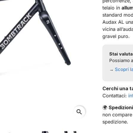
percorrenze, 
telaio in
allu
standard mo
Audax AL una 
vicina all’au
gravel puro.
Stai valut
Possiamo ai
→
Scopri l
Cerchi una t
Contattaci:
i
🌍
Spedizioni 
search
non compare a
spedizione.