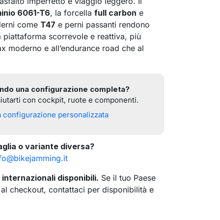
asfalto imperfetto e viaggio leggero. Il
minio 6061-T6
, la forcella
full carbon
e
derni come
T47
e perni passanti rendono
piattaforma scorrevole e reattiva, più
dax moderno e all’endurance road che al
ando una configurazione completa?
utarti con cockpit, ruote e componenti.
a configurazione personalizzata
aglia o variante diversa?
nfo@bikejamming.it
internazionali disponibili.
Se il tuo Paese
se
l checkout, contattaci per disponibilità e