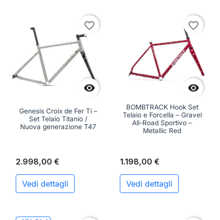
favorite_border
favorite_border


BOMBTRACK Hook Set
Genesis Croix de Fer Ti –
Telaio e Forcella – Gravel
Set Telaio Titanio /
All-Road Sportivo –
Nuova generazione T47
Metallic Red
2.998,00 €
1.198,00 €
Vedi dettagli
Vedi dettagli