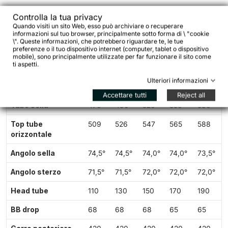
Controlla la tua privacy
Quando visiti un sito Web, esso può archiviare o recuperare
informazioni sul tuo browser, principalmente sotto forma di \ "cookie
Geometria & guida taglie
\". Queste informazioni, che potrebbero riguardare te, le tue
preferenze o il tuo dispositivo internet (computer, tablet o dispositivo
mobile), sono principalmente utilizzate per far funzionare il sito come
ti aspetti.
TAGLIA
XS
S
M
L
XL
Ulteriori informazioni
Ruote
650B
650B
650B
650B
650B
Accettare tutti
Reject all
Tubo sella
470
490
520
550
580
Top tube
509
526
547
565
588
orizzontale
Angolo sella
74,5°
74,5°
74,0°
74,0°
73,5°
Angolo sterzo
71,5°
71,5°
72,0°
72,0°
72,0°
Head tube
110
130
150
170
190
BB drop
68
68
68
65
65