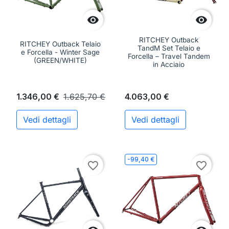


RITCHEY Outback
RITCHEY Outback Telaio
TandM Set Telaio e
e Forcella - Winter Sage
Forcella – Travel Tandem
(GREEN/WHITE)
in Acciaio
1.346,00 €
1.625,70 €
4.063,00 €
Vedi dettagli
Vedi dettagli
-99,40 €
favorite_border
favorite_border