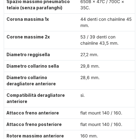
Spazio massimo pneumatico
650B × 47C / 700C ×
telaio (senza parafanghi)
35C.
Corona massima 1x
44 denti con chainline 45
mm.
Corone massime 2x
53 / 39 denti con
chainline 43,5 mm.
Diametro reggisella
27,2 mm.
Diametro collarino sella
29,8 mm.
Diametro collarino
28,6 mm.
deragliatore anteriore
Compatibilità deragliatore
sì.
anteriore
Attacco freno anteriore
flat mount 140 / 160.
Attacco freno posteriore
flat mount 140 / 160.
Rotore massimo anteriore
160 mm.