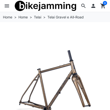
0
menu
search

shopping_cart
Home
Home
Telai
Telai Gravel e All-Road