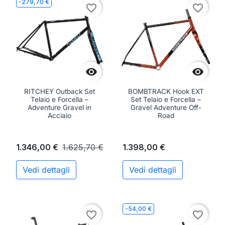
-279,70 €
favorite_border
favorite_border


RITCHEY Outback Set
BOMBTRACK Hook EXT
Telaio e Forcella –
Set Telaio e Forcella –
Adventure Gravel in
Gravel Adventure Off-
Acciaio
Road
1.346,00 €
1.625,70 €
1.398,00 €
Vedi dettagli
Vedi dettagli
-54,00 €
favorite_border
favorite_border