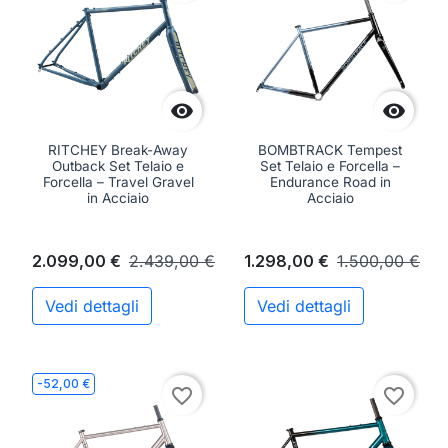


RITCHEY Break-Away
BOMBTRACK Tempest
Outback Set Telaio e
Set Telaio e Forcella –
Forcella – Travel Gravel
Endurance Road in
in Acciaio
Acciaio
2.099,00 €
2.439,00 €
1.298,00 €
1.500,00 €
Vedi dettagli
Vedi dettagli
-52,00 €
favorite_border
favorite_border