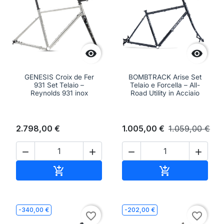


GENESIS Croix de Fer
BOMBTRACK Arise Set
931 Set Telaio –
Telaio e Forcella – All-
Reynolds 931 inox
Road Utility in Acciaio
2.798,00 €
1.005,00 €
1.059,00 €




Aggiungi al carrello
Aggiungi al ca


-340,00 €
-202,00 €
favorite_border
favorite_border