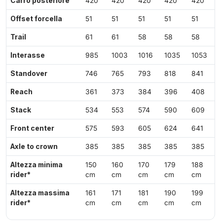
Carro posteriore
420
420
420
420
420
Offset forcella
51
51
51
51
51
Trail
61
61
58
58
58
Interasse
985
1003
1016
1035
1053
Standover
746
765
793
818
841
Reach
361
373
384
396
408
Stack
534
553
574
590
609
Front center
575
593
605
624
641
Axle to crown
385
385
385
385
385
Altezza minima
150
160
170
179
188
rider*
cm
cm
cm
cm
cm
Altezza massima
161
171
181
190
199
rider*
cm
cm
cm
cm
cm