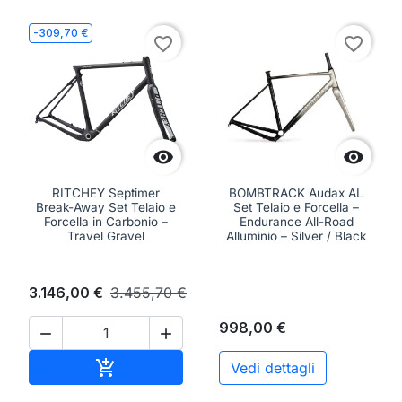
-309,70 €
favorite_border
favorite_border


RITCHEY Septimer
BOMBTRACK Audax AL
Break-Away Set Telaio e
Set Telaio e Forcella –
Forcella in Carbonio –
Endurance All-Road
Travel Gravel
Alluminio – Silver / Black
3.146,00 €
3.455,70 €
998,00 €


Aggiungi al carrello

Vedi dettagli