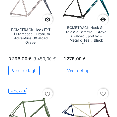


BOMBTRACK Hook Set
BOMBTRACK Hook EXT
Telaio e Forcella – Gravel
Ti Frameset – Titanium
All-Road Sportivo –
Adventure Off-Road
Metallic Teal / Black
Gravel
Fade
3.398,00 €
3.450,00 €
1.278,00 €
Vedi dettagli
Vedi dettagli
-279,70 €
favorite_border
favorite_border