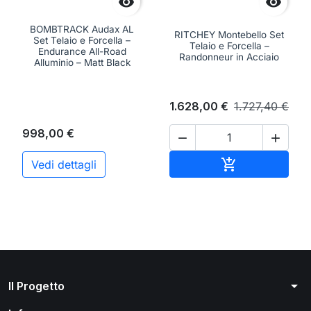


BOMBTRACK Audax AL
RITCHEY Montebello Set
Set Telaio e Forcella –
Telaio e Forcella –
Endurance All-Road
Randonneur in Acciaio
Alluminio – Matt Black
1.628,00 €
1.727,40 €
998,00 €


Aggiungi al ca

Vedi dettagli
arrow_drop_down
Il Progetto