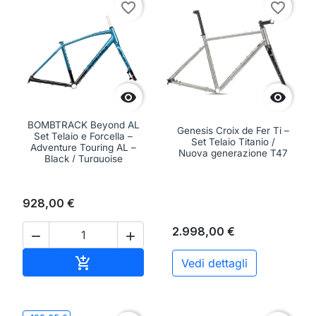
favorite_border
favorite_border


BOMBTRACK Beyond AL
Genesis Croix de Fer Ti –
Set Telaio e Forcella –
Set Telaio Titanio /
Adventure Touring AL –
Nuova generazione T47
Black / Turquoise
928,00 €
2.998,00 €


Aggiungi al carrello

Vedi dettagli