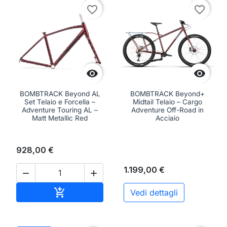
favorite_border
favorite_border


BOMBTRACK Beyond AL
BOMBTRACK Beyond+
Set Telaio e Forcella –
Midtail Telaio – Cargo
Adventure Touring AL –
Adventure Off-Road in
Matt Metallic Red
Acciaio
928,00 €
1.199,00 €


Aggiungi al carrello

Vedi dettagli