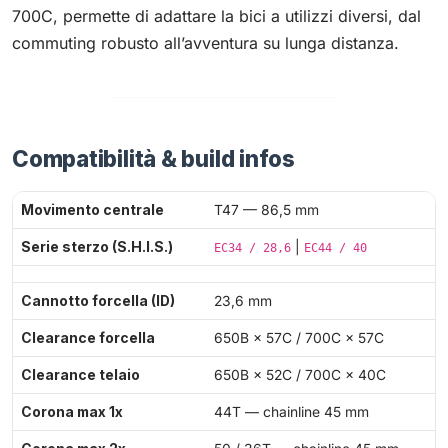
700C, permette di adattare la bici a utilizzi diversi, dal
commuting robusto all’avventura su lunga distanza.
Compatibilità & build infos
Movimento centrale
T47 — 86,5 mm
Serie sterzo (S.H.I.S.)
|
EC34 / 28,6
EC44 / 40
Cannotto forcella (ID)
23,6 mm
Clearance forcella
650B × 57C / 700C × 57C
Clearance telaio
650B × 52C / 700C × 40C
Corona max 1x
44T — chainline 45 mm