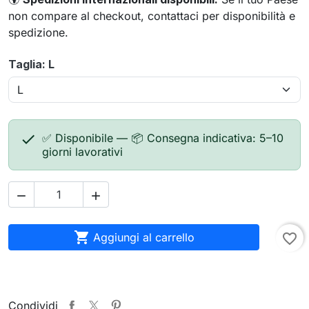
non compare al checkout, contattaci per disponibilità e
spedizione.
Taglia: L

✅ Disponibile — 📦 Consegna indicativa: 5–10
giorni lavorativi



Aggiungi al carrello
favorite_border
Condividi