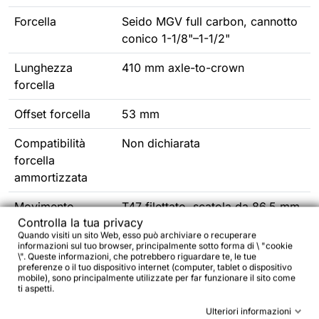
Forcella
Seido MGV full carbon, cannotto
conico 1-1/8"–1-1/2"
Lunghezza
410 mm axle-to-crown
forcella
Offset forcella
53 mm
Compatibilità
Non dichiarata
forcella
ammortizzata
Movimento
T47 filettato, scatola da 86,5 mm
Controlla la tua privacy
centrale
Quando visiti un sito Web, esso può archiviare o recuperare
informazioni sul tuo browser, principalmente sotto forma di \ "cookie
Serie sterzo
Sigillata, EC34/28.6 superiore /
\". Queste informazioni, che potrebbero riguardare te, le tue
preferenze o il tuo dispositivo internet (computer, tablet o dispositivo
EC44/40 inferiore
mobile), sono principalmente utilizzate per far funzionare il sito come
ti aspetti.
Perni passanti
12×100 mm anteriore · 12×142
Ulteriori informazioni
mm posteriore