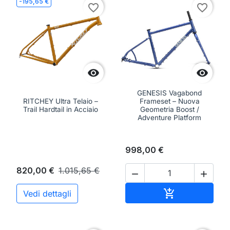
-195,65 €
favorite_border
favorite_border


GENESIS Vagabond
RITCHEY Ultra Telaio –
Frameset – Nuova
Trail Hardtail in Acciaio
Geometria Boost /
Adventure Platform
998,00 €
820,00 €
1.015,65 €


Aggiungi al ca

Vedi dettagli