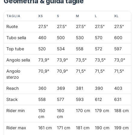
Geometria & guida taglie
TAGLIA
XS
S
M
L
XL
Ruote
27.5"
27.5"
27.5"
27.5"
27.5"
Tubo sella
460
500
530
570
600
Top tube
520
534
558
572
597
Angolo sella
73,9°
73,9°
73,5°
73,5°
73,0°
Angolo
70,9°
70,9°
71,5°
71,5°
71,5°
sterzo
Reach
360
369
381
390
403
Stack
558
577
593
612
631
Rider min
150
160
170 cm
179 cm
188 cm
cm
cm
Rider max
161 cm
171 cm
181 cm
190 cm
199 cm