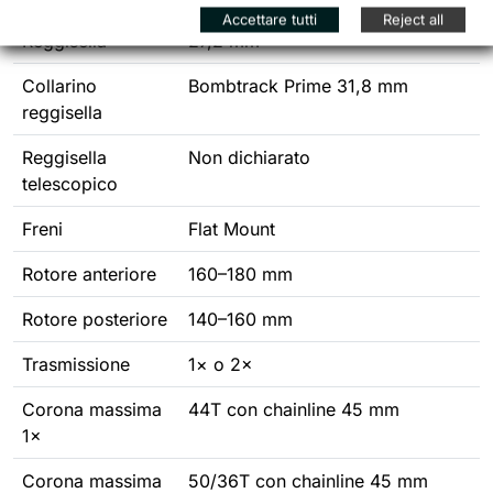
Accettare tutti
Reject all
Reggisella
27,2 mm
Collarino
Bombtrack Prime 31,8 mm
reggisella
Reggisella
Non dichiarato
telescopico
Freni
Flat Mount
Rotore anteriore
160–180 mm
Rotore posteriore
140–160 mm
Trasmissione
1× o 2×
Corona massima
44T con chainline 45 mm
1×
Corona massima
50/36T con chainline 45 mm