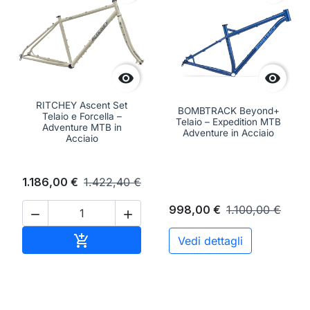


RITCHEY Ascent Set
BOMBTRACK Beyond+
Telaio e Forcella –
Telaio – Expedition MTB
Adventure MTB in
Adventure in Acciaio
Acciaio
1.186,00 €
1.422,40 €
998,00 €
1.100,00 €


Aggiungi al carrello

Vedi dettagli