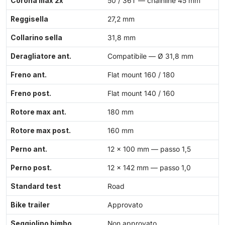
Corona max 2x
50 / 36T — chainline 45 mm
Reggisella
27,2 mm
Collarino sella
31,8 mm
Deragliatore ant.
Compatibile — Ø 31,8 mm
Freno ant.
Flat mount 160 / 180
Freno post.
Flat mount 140 / 160
Rotore max ant.
180 mm
Rotore max post.
160 mm
Perno ant.
12 × 100 mm — passo 1,5
Perno post.
12 × 142 mm — passo 1,0
Standard test
Road
Bike trailer
Approvato
Seggiolino bimbo
Non approvato