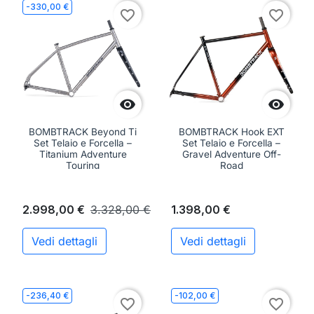
-330,00 €
favorite_border
favorite_border


BOMBTRACK Beyond Ti
BOMBTRACK Hook EXT
Set Telaio e Forcella –
Set Telaio e Forcella –
Titanium Adventure
Gravel Adventure Off-
Touring
Road
2.998,00 €
3.328,00 €
1.398,00 €
Vedi dettagli
Vedi dettagli
-236,40 €
-102,00 €
favorite_border
favorite_border