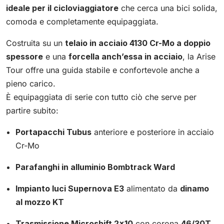
ideale per il cicloviaggiatore
che cerca una bici solida,
comoda e completamente equipaggiata.
Costruita su un
telaio in acciaio 4130 Cr-Mo a doppio
spessore
e una
forcella anch’essa in acciaio
, la Arise
Tour offre una guida stabile e confortevole anche a
pieno carico.
È equipaggiata di serie con tutto ciò che serve per
partire subito:
Portapacchi Tubus
anteriore e posteriore in acciaio
Cr-Mo
Parafanghi in alluminio Bombtrack Ward
Impianto luci Supernova E3
alimentato da
dinamo
al mozzo KT
Trasmissione Microshift 2x10
con corona
46/30T