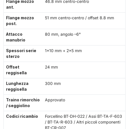
Flange mozzo
46.8 mm centro-centro
ant.
Flange mozzo
51 mm centro-centro / offset 8.8 mm
post.
Attacco
80 mm, angolo –6°
manubrio
Spessori serie
1×10 mm + 2×5 mm
sterzo
Offset
24 mm
reggisella
Lunghezza
300 mm
reggisella
Traino rimorchio
Approvato
/ seggiolino
Codici ricambio
Forcellino BT-DH-022 / Assi BT-TA-F-603
/ BT-TA-R-603 / Altri piccoli componenti
BT-CR-007