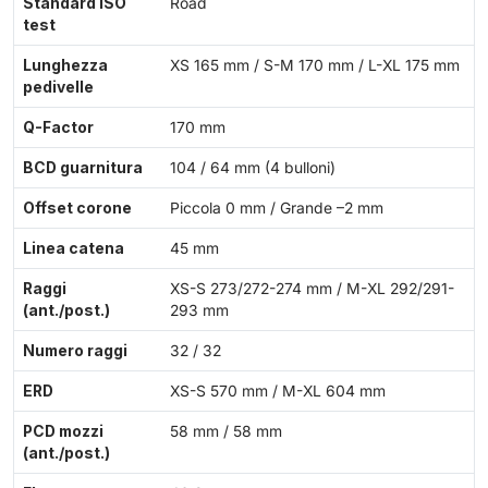
Standard ISO
Road
test
Lunghezza
XS 165 mm / S-M 170 mm / L-XL 175 mm
pedivelle
Q-Factor
170 mm
BCD guarnitura
104 / 64 mm (4 bulloni)
Offset corone
Piccola 0 mm / Grande –2 mm
Linea catena
45 mm
Raggi
XS-S 273/272-274 mm / M-XL 292/291-
(ant./post.)
293 mm
Numero raggi
32 / 32
ERD
XS-S 570 mm / M-XL 604 mm
PCD mozzi
58 mm / 58 mm
(ant./post.)