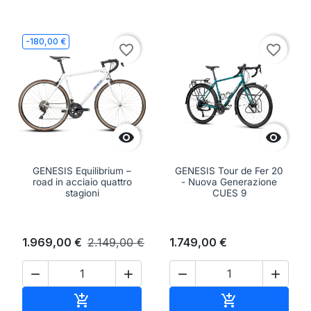
-180,00 €
favorite_border
favorite_border


GENESIS Equilibrium –
GENESIS Tour de Fer 20
road in acciaio quattro
- Nuova Generazione
stagioni
CUES 9
1.969,00 €
2.149,00 €
1.749,00 €




Aggiungi al carrello
Aggiungi al ca

