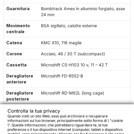
Guarnitura
Bombtrack Ames in alluminio forgiato, asse
24 mm
Movimento
BSA sigillato, calotte esterne
centrale
Catena
KMC X10, 116 maglie
Corone
Acciaio, 46 / 30 T (subcompact)
Cassetta
Microshift CS-H103 10 v, 11 – 42 T
Deragliatore
Microshift FD-R552-B
anteriore
Deragliatore
Microshift RD-M62L (long cage)
posteriore
Mozzo
KT dynamo hub, 6-bolt disc
Controlla la tua privacy
anteriore
Quando visiti un sito Web, esso può archiviare o recuperare
informazioni sul tuo browser, principalmente sotto forma di \ "cookie
\". Queste informazioni, che potrebbero riguardare te, le tue
Mozzo
Bombtrack Arc sigillato, 11 v, 6-bolt disc
preferenze o il tuo dispositivo internet (computer, tablet o dispositivo
posteriore