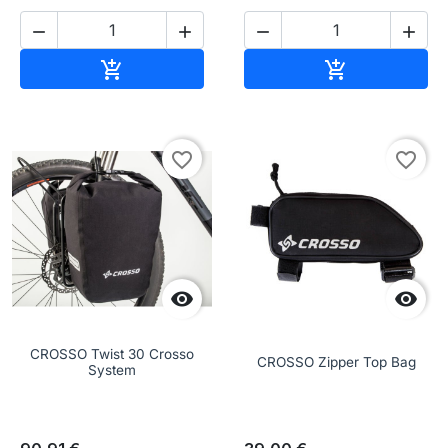




Aggiungi al carrello
Aggiungi al c


favorite_border
favorite_border


CROSSO Twist 30 Crosso
CROSSO Zipper Top Bag
System