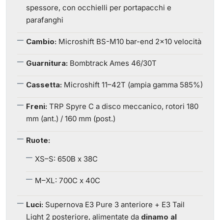
spessore, con occhielli per portapacchi e
parafanghi
Cambio:
Microshift BS-M10 bar-end 2x10 velocità
Guarnitura:
Bombtrack Ames 46/30T
Cassetta:
Microshift 11–42T (ampia gamma 585%)
Freni:
TRP Spyre C a disco meccanico, rotori 180
mm (ant.) / 160 mm (post.)
Ruote:
XS–S: 650B x 38C
M–XL: 700C x 40C
Luci:
Supernova E3 Pure 3 anteriore + E3 Tail
Light 2 posteriore, alimentate da
dinamo al