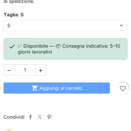
di spedizione.
Taglia: S

✅ Disponibile — 📦 Consegna indicativa: 5–10
giorni lavorativi



Aggiungi al carrello
favorite_border
Condividi