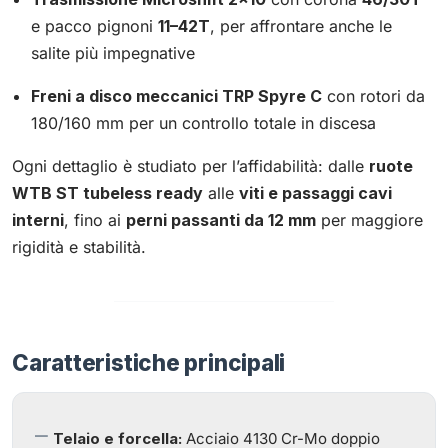
e pacco pignoni
11–42T
, per affrontare anche le
salite più impegnative
Freni a disco meccanici TRP Spyre C
con rotori da
180/160 mm per un controllo totale in discesa
Ogni dettaglio è studiato per l’affidabilità: dalle
ruote
WTB ST tubeless ready
alle
viti e passaggi cavi
interni
, fino ai
perni passanti da 12 mm
per maggiore
rigidità e stabilità.
Caratteristiche principali
Telaio e forcella:
Acciaio 4130 Cr-Mo doppio