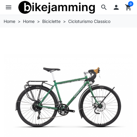
0
menu
search

shopping_cart
Home
Home
Biciclette
Cicloturismo Classico