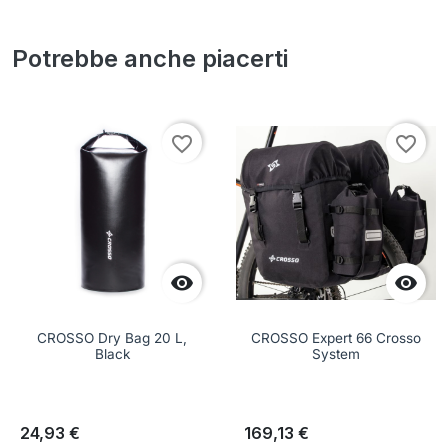
Potrebbe anche piacerti
favorite_border
favorite_border


CROSSO Dry Bag 20 L,
CROSSO Expert 66 Crosso
Black
System
24,93 €
169,13 €