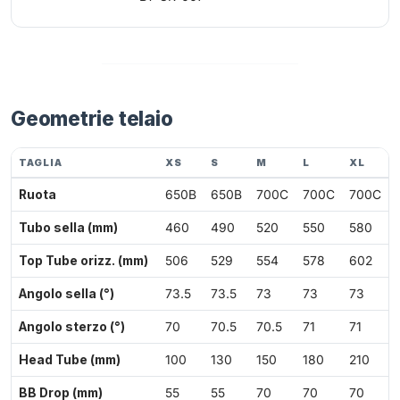
Geometrie telaio
TAGLIA
XS
S
M
L
XL
Ruota
650B
650B
700C
700C
700C
Tubo sella (mm)
460
490
520
550
580
Top Tube orizz. (mm)
506
529
554
578
602
Angolo sella (°)
73.5
73.5
73
73
73
Angolo sterzo (°)
70
70.5
70.5
71
71
Head Tube (mm)
100
130
150
180
210
BB Drop (mm)
55
55
70
70
70