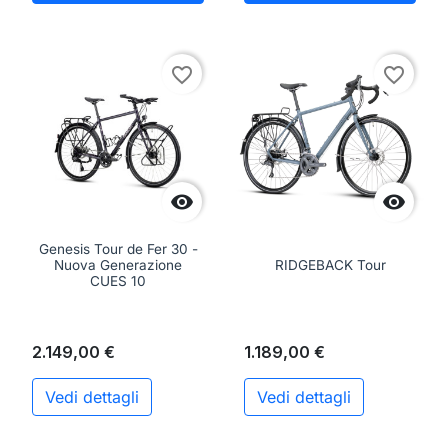
favorite_border
favorite_border


Genesis Tour de Fer 30 -
Nuova Generazione
RIDGEBACK Tour
CUES 10
2.149,00 €
1.189,00 €
Vedi dettagli
Vedi dettagli