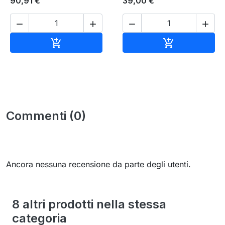
90,91 €
39,00 €




Aggiungi al carrello
Aggiungi al c


Commenti (0)
Ancora nessuna recensione da parte degli utenti.
8 altri prodotti nella stessa
categoria