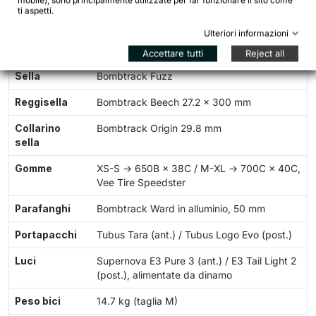
mobile), sono principalmente utilizzate per far funzionare il sito come
ti aspetti.
Assi passanti
12 × 100 mm / 12 × 142 mm
Ulteriori informazioni
Cerchi
WTB ST i19 TCS 2.0, doppia camera, 32 fori
Accettare tutti
Reject all
Sella
Bombtrack Fuzz
Reggisella
Bombtrack Beech 27.2 × 300 mm
Collarino
Bombtrack Origin 29.8 mm
sella
Gomme
XS-S → 650B × 38C / M-XL → 700C × 40C,
Vee Tire Speedster
Parafanghi
Bombtrack Ward in alluminio, 50 mm
Portapacchi
Tubus Tara (ant.) / Tubus Logo Evo (post.)
Luci
Supernova E3 Pure 3 (ant.) / E3 Tail Light 2
(post.), alimentate da dinamo
Peso bici
14.7 kg (taglia M)