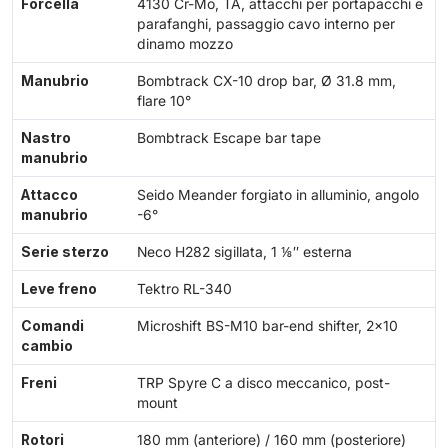
Forcella
4130 Cr-Mo, TA, attacchi per portapacchi e
parafanghi, passaggio cavo interno per
dinamo mozzo
Manubrio
Bombtrack CX-10 drop bar, Ø 31.8 mm,
flare 10°
Nastro
Bombtrack Escape bar tape
manubrio
Attacco
Seido Meander forgiato in alluminio, angolo
manubrio
-6°
Serie sterzo
Neco H282 sigillata, 1 ⅛″ esterna
Leve freno
Tektro RL-340
Comandi
Microshift BS-M10 bar-end shifter, 2x10
cambio
Freni
TRP Spyre C a disco meccanico, post-
mount
Rotori
180 mm (anteriore) / 160 mm (posteriore)