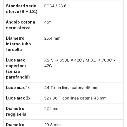
Standard serie
EC34 / 28.6
sterzo (S.H.I.S.)
Angolo corona
45°
serie sterzo
Diametro
25.4 mm
interno tubo
forcella
Luce max
XS-S → 650B × 42C / M-XL → 700C ×
copertoni
42C
(senza
parafanghi)
Luce max 1x
44 T con linea catena 45 mm
Luce max 2x
52 / 36 T con linea catena 45 mm
Diametro
27.2 mm
reggisella
Diametro
29.8 mm