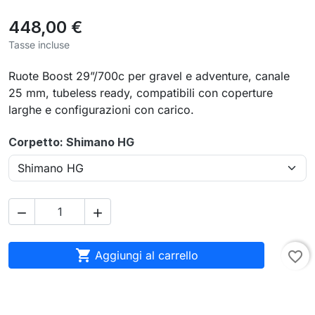
448,00 €
Tasse incluse
Ruote Boost 29”/700c per gravel e adventure, canale
25 mm, tubeless ready, compatibili con coperture
larghe e configurazioni con carico.
Corpetto: Shimano HG



Aggiungi al carrello
favorite_border