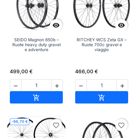


SEIDO Magnon 650b –
RITCHEY WCS Zeta GX –
Ruote heavy duty gravel
Ruote 700c gravel e
e adventure
viaggio
499,00 €
466,00 €




Aggiungi al carrello
Aggiungi al ca


-96,70 €
favorite_border
favorite_border