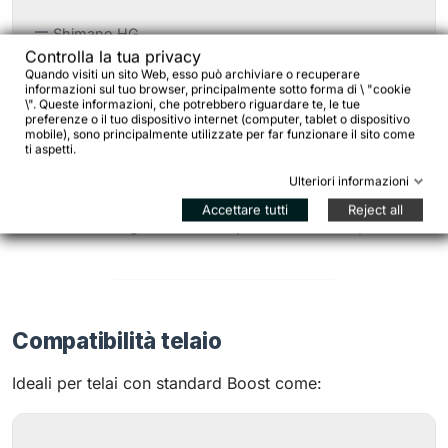
Shimano HG
Controlla la tua privacy
Shimano Microspline
Quando visiti un sito Web, esso può archiviare o recuperare
informazioni sul tuo browser, principalmente sotto forma di \ "cookie
SRAM XDR
\". Queste informazioni, che potrebbero riguardare te, le tue
preferenze o il tuo dispositivo internet (computer, tablet o dispositivo
mobile), sono principalmente utilizzate per far funzionare il sito come
Campagnolo N3W
ti aspetti.
Ulteriori informazioni
Le configurazioni Microspline e Campagnolo sono
Accettare tutti
Reject all
meno diffuse e generalmente più difficili da reperire.
Compatibilità telaio
Ideali per telai con standard Boost come: