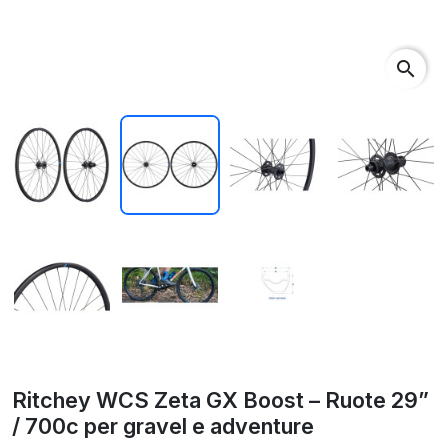
search
Ritchey WCS Zeta GX Boost – Ruote 29”
/ 700c per gravel e adventure