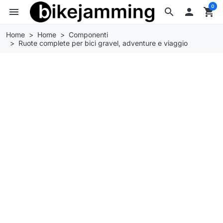
0
menu
search

shopping_cart
Home
Home
Componenti
Ruote complete per bici gravel, adventure e viaggio