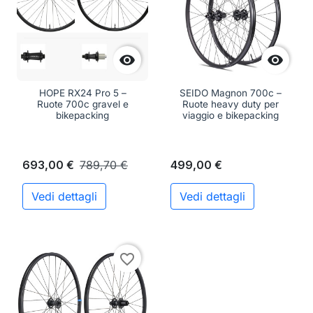


HOPE RX24 Pro 5 –
SEIDO Magnon 700c –
Ruote 700c gravel e
Ruote heavy duty per
bikepacking
viaggio e bikepacking
693,00 €
789,70 €
499,00 €
Vedi dettagli
Vedi dettagli
favorite_border