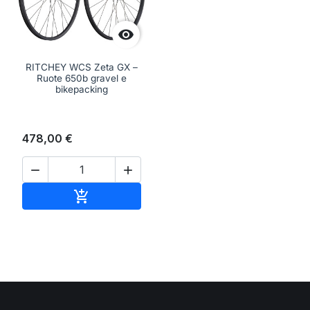

RITCHEY WCS Zeta GX –
Ruote 650b gravel e
bikepacking
478,00 €


Aggiungi al carrello
