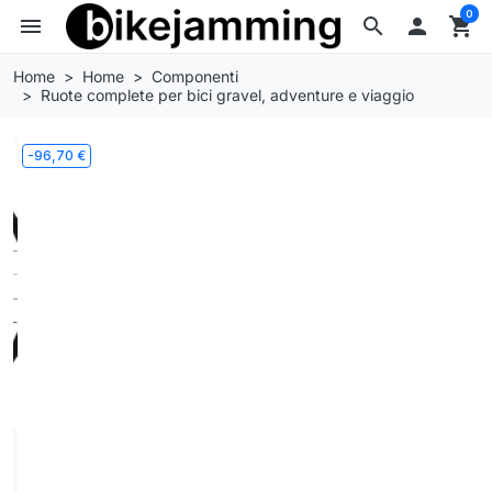
0
menu
search

shopping_cart
Home
Home
Componenti
Ruote complete per bici gravel, adventure e viaggio
-96,70 €