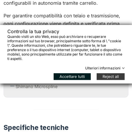
configurabili in autonomia tramite carrello.
Per garantire compatibilità con telaio e trasmissione,
ogni configurazione viene definita e verificata prima
Controlla la tua privacy
della spedizione:
info@bikejamming.it
.
Quando visiti un sito Web, esso può archiviare o recuperare
informazioni sul tuo browser, principalmente sotto forma di \ "cookie
Corpetti disponibili:
\". Queste informazioni, che potrebbero riguardare te, le tue
preferenze o il tuo dispositivo internet (computer, tablet o dispositivo
mobile), sono principalmente utilizzate per far funzionare il sito come
ti aspetti.
Shimano HG
Ulteriori informazioni
SRAM XD / XDR
Accettare tutti
Reject all
Shimano Microspline
Specifiche tecniche