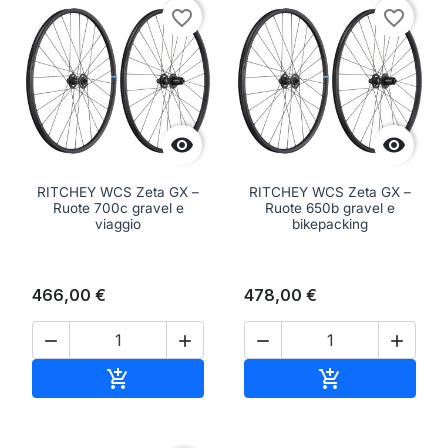
favorite_border
favorite_border


RITCHEY WCS Zeta GX –
RITCHEY WCS Zeta GX –
Ruote 700c gravel e
Ruote 650b gravel e
viaggio
bikepacking
466,00 €
478,00 €




Aggiungi al carrello
Aggiungi al ca

