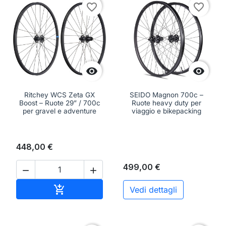
favorite_border
favorite_border


Ritchey WCS Zeta GX
SEIDO Magnon 700c –
Boost – Ruote 29” / 700c
Ruote heavy duty per
per gravel e adventure
viaggio e bikepacking
448,00 €
499,00 €


Aggiungi al carrello

Vedi dettagli