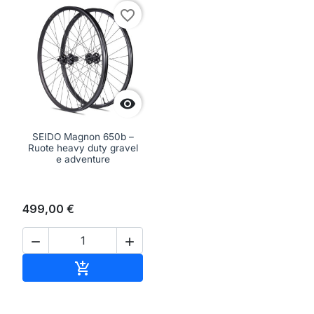
favorite_border

SEIDO Magnon 650b –
Ruote heavy duty gravel
e adventure
499,00 €


Aggiungi al carrello
