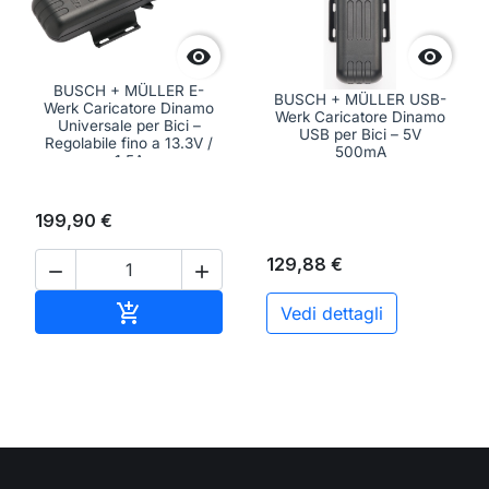


BUSCH + MÜLLER E-
BUSCH + MÜLLER USB-
Werk Caricatore Dinamo
Werk Caricatore Dinamo
Universale per Bici –
USB per Bici – 5V
Regolabile fino a 13.3V /
500mA
1.5A
199,90 €
129,88 €


Aggiungi al carrello

Vedi dettagli