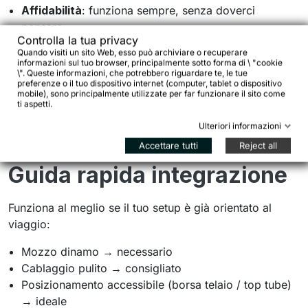
Affidabilità
: funziona sempre, senza doverci
pensare
Controlla la tua privacy
Continuità
: niente stop & go nella ricarica
Quando visiti un sito Web, esso può archiviare o recuperare
Integrazione semplice
: si inserisce facilmente in un
informazioni sul tuo browser, principalmente sotto forma di \ "cookie
\". Queste informazioni, che potrebbero riguardare te, le tue
setup dinamo
preferenze o il tuo dispositivo internet (computer, tablet o dispositivo
mobile), sono principalmente utilizzate per far funzionare il sito come
Non è un accessorio “nice to have”. È una soluzione
ti aspetti.
pratica a un problema reale.
Ulteriori informazioni
Accettare tutti
Reject all
Guida rapida integrazione
Funziona al meglio se il tuo setup è già orientato al
viaggio:
Mozzo dinamo → necessario
Cablaggio pulito → consigliato
Posizionamento accessibile (borsa telaio / top tube)
→ ideale