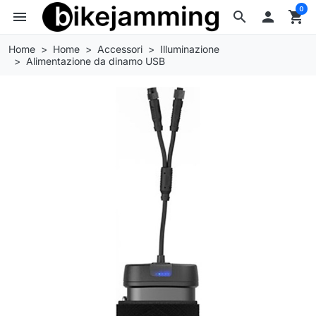
0
menu
search

shopping_cart
Home
Home
Accessori
Illuminazione
Alimentazione da dinamo USB