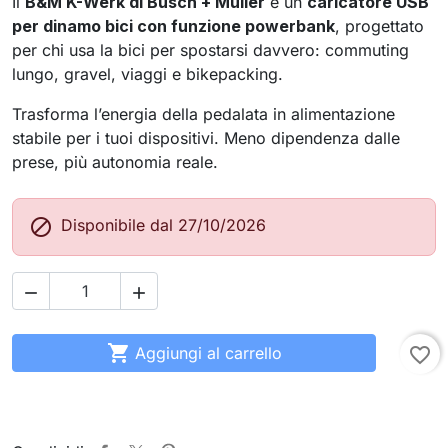
Il
B&M K-Werk di
Busch + Müller
è un
caricatore USB
per dinamo bici con funzione powerbank
, progettato
per chi usa la bici per spostarsi davvero: commuting
lungo, gravel, viaggi e bikepacking.
Trasforma l’energia della pedalata in alimentazione
stabile per i tuoi dispositivi. Meno dipendenza dalle
prese, più autonomia reale.

Disponibile dal 27/10/2026



Aggiungi al carrello
favorite_border