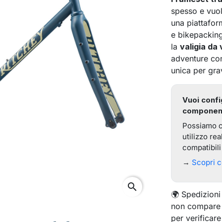
spesso e vuol
una piattafor
e bikepacking
la
valigia da 
adventure con
unica per grav
Vuoi confi
component
Possiamo c
utilizzo r
compatibil
→
Scopri 
search
🌍 Spedizioni 
non compare a
per verificare