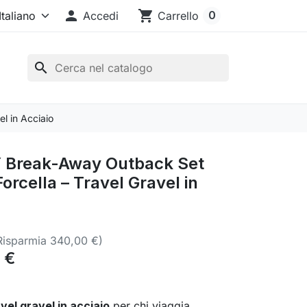

shopping_cart
0
Accedi
Carrello
search
l in Acciaio
 Break-Away Outback Set
Forcella – Travel Gravel in
Risparmia 340,00 €)
 €
vel gravel in acciaio
per chi viaggia