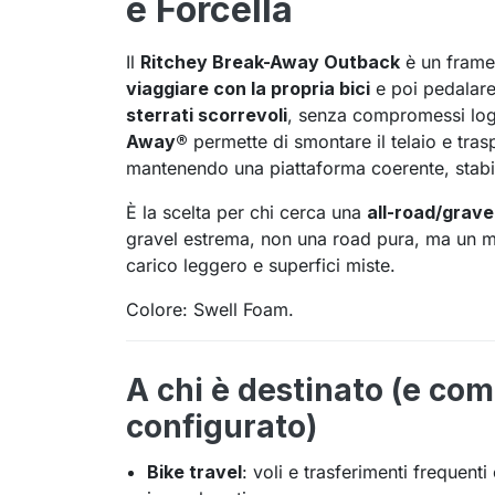
e Forcella
Il
Ritchey Break-Away Outback
è un frames
viaggiare con la propria bici
e poi pedalar
sterrati scorrevoli
, senza compromessi logis
Away®
permette di smontare il telaio e tras
mantenendo una piattaforma coerente, stabil
È la scelta per chi cerca una
all-road/grav
gravel estrema, non una road pura, ma un m
carico leggero e superfici miste.
Colore: Swell Foam.
A chi è destinato (e co
configurato)
Bike travel
: voli e trasferimenti frequenti