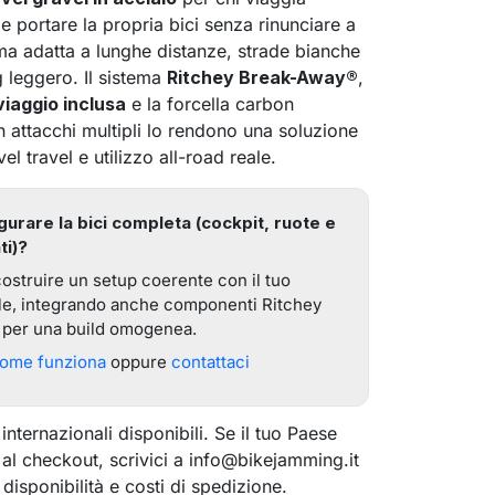
e portare la propria bici senza rinunciare a
ma adatta a lunghe distanze, strade bianche
 leggero. Il sistema
Ritchey Break-Away®
,
viaggio inclusa
e la forcella carbon
 attacchi multipli lo rendono una soluzione
el travel e utilizzo all-road reale.
gurare la bici completa (cockpit, ruote e
i)?
ostruire un setup coerente con il tuo
eale, integrando anche componenti Ritchey
i per una build omogenea.
come funziona
oppure
contattaci
sea
internazionali disponibili. Se il tuo Paese
l checkout, scrivici a info@bikejamming.it
 disponibilità e costi di spedizione.