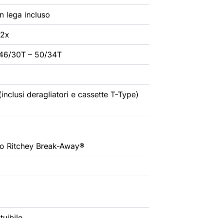
n lega incluso
 2x
 46/30T – 50/34T
inclusi deragliatori e cassette T-Type)
to Ritchey Break-Away®
tuibile