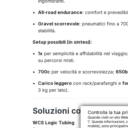
ingombranti.
All-road endurance
: comfort e prevedibil
Gravel scorrevole
: pneumatici fino a 7
stabilità.
Setup possibili (in sintesi):
1x
per semplicità e affidabilità nel viaggi
su percorsi misti.
700c
per velocità e scorrevolezza;
650b
Carico leggero
con rack/parafanghi e
fo
3 kg per lato).
Soluzioni costruttive ch
Controlla la tua pr
Quando visiti un sito Web
\". Queste informazioni, c
WCS Logic Tubing
mobile), sono principalmen