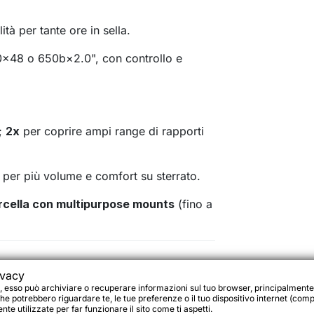
ità per tante ore in sella.
00×48 o 650b×2.0", con controllo e
o;
2x
per coprire ampi range di rapporti
per più volume e comfort su sterrato.
rcella con multipurpose mounts
(fino a
iave
ivacy
, esso può archiviare o recuperare informazioni sul tuo browser, principalmente
he potrebbero riguardare te, le tue preferenze o il tuo dispositivo internet (compu
te utilizzate per far funzionare il sito come ti aspetti.