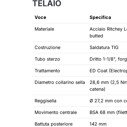
TELAIO
Voce
Specifica
Materiale
Acciaio Ritchey L
butted
Costruzione
Saldatura TIG
Tubo sterzo
Dritto 1-1/8", fo
Trattamento
ED Coat (Electrop
Diametro collarino sella
28,6 mm (2,5 Nm 
catena)
Reggisella
Ø 27,2 mm con co
Movimento centrale
BSA 68 mm (filett
Battuta posteriore
142 mm