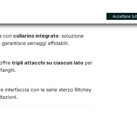
aio
triple-butted e trattate
 TIG secondo le specifiche di Tom
 prevedibile nel tempo.
Accettare tut
la con
collarino integrato
: soluzione
garantisce serraggi affidabili.
offre
tripli attacchi su ciascun lato
per
fanghi.
e interfaccia con le serie sterzo Ritchey
tazioni.