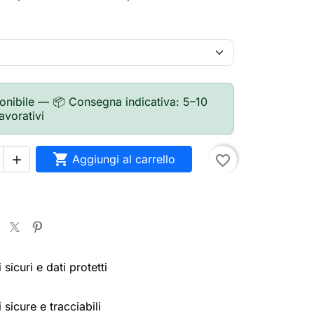
onibile — 📦 Consegna indicativa: 5–10
lavorativi

Aggiungi al carrello
favorite_border

sicuri e dati protetti
 sicure e tracciabili