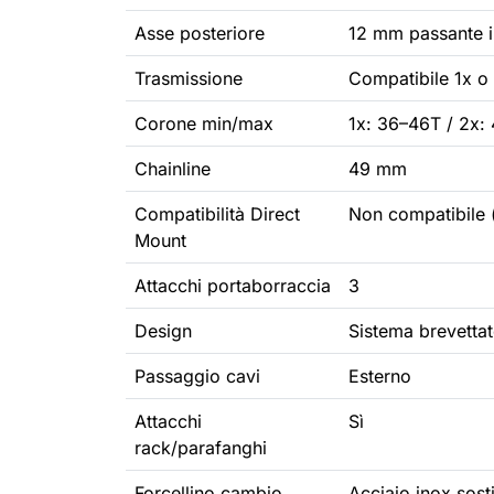
Asse posteriore
12 mm passante i
Trasmissione
Compatibile 1x o
Corone min/max
1x: 36–46T / 2x:
Chainline
49 mm
Compatibilità Direct
Non compatibile (
Mount
Attacchi portaborraccia
3
Design
Sistema brevetta
Passaggio cavi
Esterno
Attacchi
Sì
rack/parafanghi
Forcellino cambio
Acciaio inox sosti