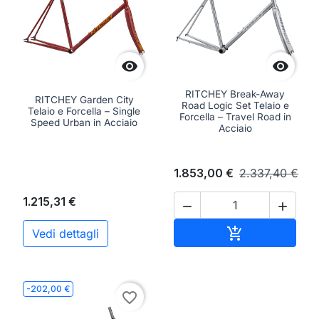


RITCHEY Break-Away
RITCHEY Garden City
Road Logic Set Telaio e
Telaio e Forcella – Single
Forcella – Travel Road in
Speed Urban in Acciaio
Acciaio
1.853,00 €
2.337,40 €
1.215,31 €


Aggiungi al ca

Vedi dettagli
-202,00 €
favorite_border