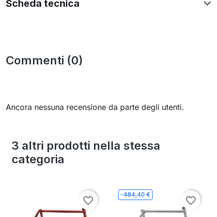
Scheda tecnica
Commenti (0)
Ancora nessuna recensione da parte degli utenti.
3 altri prodotti nella stessa
categoria
-484,40 €
favorite_border
favorite_border