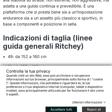
alla stabilità su strada: non estrema, non aggressiva, ma
adatta a una guida continua e prevedibile. È una
piattaforma che si presta bene sia a un’impostazione
endurance sia a un assetto più classico e sportivo, in
base a componenti e posizione in sella.
Indicazioni di taglia (linee
guida generali Ritchey)
49: da 152 a 160 cm
51: da 157 a 165 cm
Controlla la tua privacy
Quando visiti un sito Web, esso può archiviare o recuperare
53: da 163 a 173 cm
informazioni sul tuo browser, principalmente sotto forma di \ "cookie
\". Queste informazioni, che potrebbero riguardare te, le tue
55: da 170 a 180 cm
preferenze o il tuo dispositivo internet (computer, tablet o dispositivo
mobile), sono principalmente utilizzate per far funzionare il sito come
ti aspetti.
57: da 179 a 185 cm
Ulteriori informazioni
59: da 183 a 191 cm
Accettare tutti
Reject all