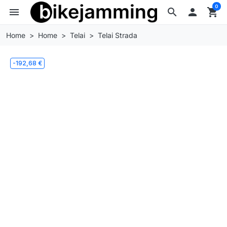
0
menu
search

shopping_cart
Home
Home
Telai
Telai Strada
-192,68 €