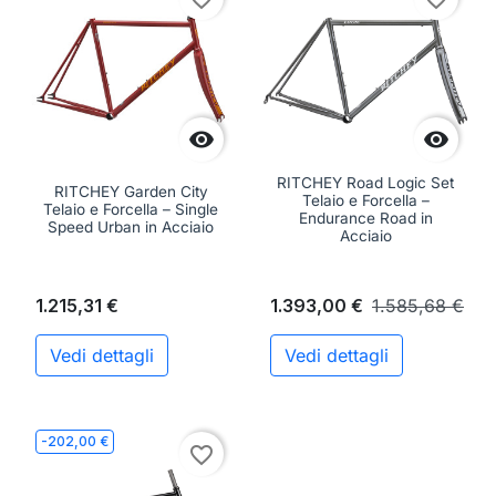


RITCHEY Road Logic Set
RITCHEY Garden City
Telaio e Forcella –
Telaio e Forcella – Single
Endurance Road in
Speed Urban in Acciaio
Acciaio
1.215,31 €
1.393,00 €
1.585,68 €
Vedi dettagli
Vedi dettagli
-202,00 €
favorite_border