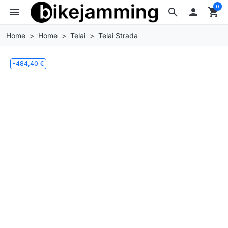
0
menu
search

shopping_cart
Home
Home
Telai
Telai Strada
-484,40 €