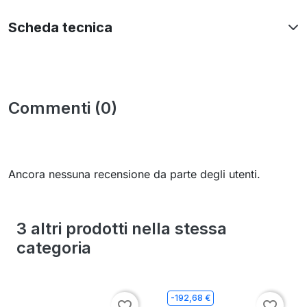
Scheda tecnica
Commenti (0)
Ancora nessuna recensione da parte degli utenti.
3 altri prodotti nella stessa
categoria
-192,68 €
favorite_border
favorite_border