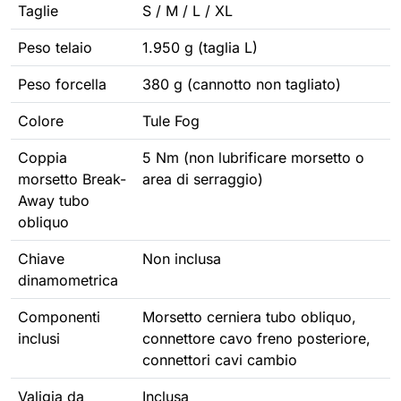
Taglie
S / M / L / XL
Peso telaio
1.950 g (taglia L)
Peso forcella
380 g (cannotto non tagliato)
Colore
Tule Fog
Coppia
5 Nm (non lubrificare morsetto o
morsetto Break-
area di serraggio)
Away tubo
obliquo
Chiave
Non inclusa
dinamometrica
Componenti
Morsetto cerniera tubo obliquo,
inclusi
connettore cavo freno posteriore,
connettori cavi cambio
Valigia da
Inclusa