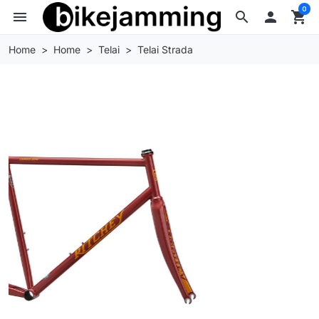
0
menu
search

shopping_cart
Home
Home
Telai
Telai Strada