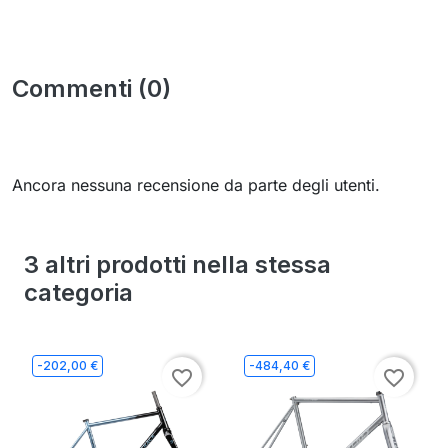
Commenti (0)
Ancora nessuna recensione da parte degli utenti.
3 altri prodotti nella stessa
categoria
-202,00 €
-484,40 €
favorite_border
favorite_border