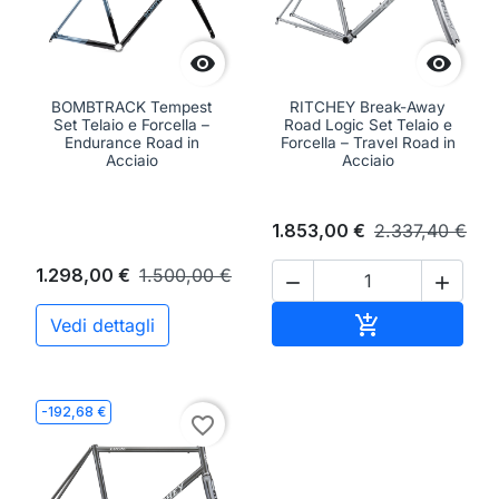


BOMBTRACK Tempest
RITCHEY Break-Away
Set Telaio e Forcella –
Road Logic Set Telaio e
Endurance Road in
Forcella – Travel Road in
Acciaio
Acciaio
1.853,00 €
2.337,40 €
1.298,00 €
1.500,00 €


Aggiungi al ca

Vedi dettagli
-192,68 €
favorite_border