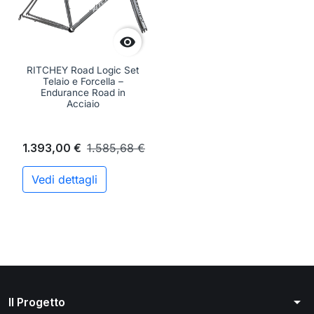

RITCHEY Road Logic Set
Telaio e Forcella –
Endurance Road in
Acciaio
1.393,00 €
1.585,68 €
Vedi dettagli
arrow_drop_down
Il Progetto