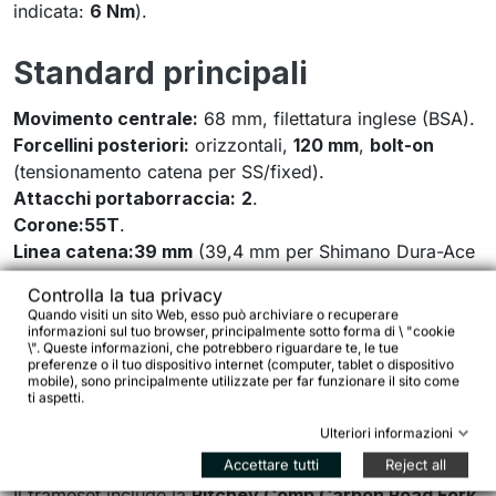
indicata:
6 Nm
).
Standard principali
Movimento centrale:
68 mm, filettatura inglese (BSA).
Forcellini posteriori:
orizzontali,
120 mm
,
bolt-on
(tensionamento catena per SS/fixed).
Attacchi portaborraccia:
2
.
Corone:55T
.
Linea catena:39 mm
(39,4 mm per Shimano Dura-Ace
Track).
Controlla la tua privacy
Serie sterzo inclusa:Ritchey WCS
(upper
IS42/28.6
,
Quando visiti un sito Web, esso può archiviare o recuperare
stack 16 mm; lower
IS42/30
).
informazioni sul tuo browser, principalmente sotto forma di \ "cookie
\". Queste informazioni, che potrebbero riguardare te, le tue
preferenze o il tuo dispositivo internet (computer, tablet o dispositivo
mobile), sono principalmente utilizzate per far funzionare il sito come
Forcella inclusa: carbon e
ti aspetti.
impostazione “road”
Ulteriori informazioni
Accettare tutti
Reject all
Il frameset include la
Ritchey Comp Carbon Road Fork