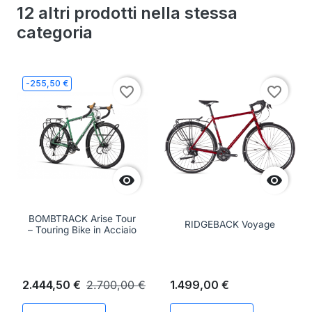
12 altri prodotti nella stessa
categoria
-255,50 €
favorite_border
favorite_border


BOMBTRACK Arise Tour
RIDGEBACK Voyage
– Touring Bike in Acciaio
2.444,50 €
2.700,00 €
1.499,00 €