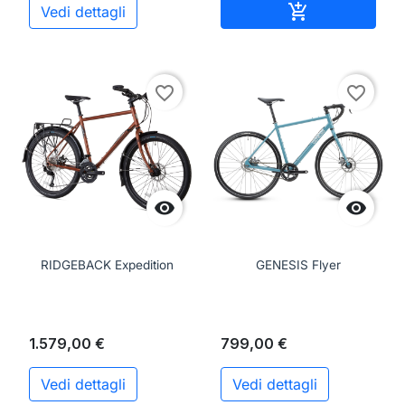
Aggiungi al ca

Vedi dettagli
favorite_border
favorite_border


RIDGEBACK Expedition
GENESIS Flyer
1.579,00 €
799,00 €
Vedi dettagli
Vedi dettagli