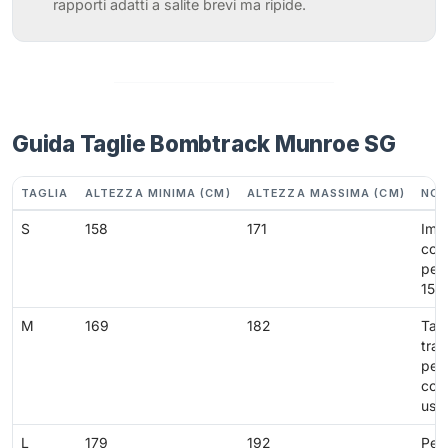
rapporti adatti a salite brevi ma ripide.
Guida Taglie Bombtrack Munroe SG
TAGLIA
ALTEZZA MINIMA (CM)
ALTEZZA MASSIMA (CM)
NOT
S
158
171
Imp
com
per 
158
M
169
182
Tagl
tras
per
com
usci
L
179
192
Per 