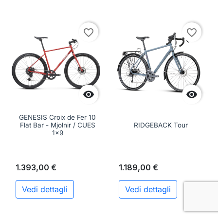
favorite_border
favorite_border


GENESIS Croix de Fer 10
Flat Bar - Mjolnir / CUES
RIDGEBACK Tour
1x9
1.393,00 €
1.189,00 €
Vedi dettagli
Vedi dettagli