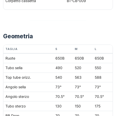
Corpetto cassetta
BT-CB-009
Geometria
TAGLIA
S
M
L
Ruote
650B
650B
650B
Tubo sella
490
520
550
Top tube orizz.
540
563
588
Angolo sella
73°
73°
73°
Angolo sterzo
70.5°
70.5°
70.5°
Tubo sterzo
130
150
175
BB Drop
70
70
70