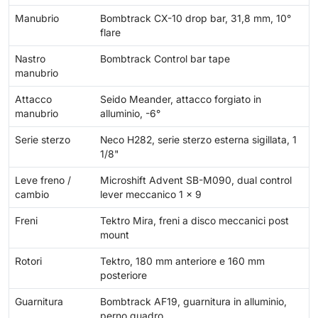
Manubrio
Bombtrack CX-10 drop bar, 31,8 mm, 10°
flare
Nastro
Bombtrack Control bar tape
manubrio
Attacco
Seido Meander, attacco forgiato in
manubrio
alluminio, -6°
Serie sterzo
Neco H282, serie sterzo esterna sigillata, 1
1/8"
Leve freno /
Microshift Advent SB-M090, dual control
cambio
lever meccanico 1 x 9
Freni
Tektro Mira, freni a disco meccanici post
mount
Rotori
Tektro, 180 mm anteriore e 160 mm
posteriore
Guarnitura
Bombtrack AF19, guarnitura in alluminio,
perno quadro