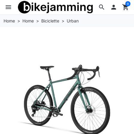
0
menu
search

shopping_cart
Home
Home
Biciclette
Urban