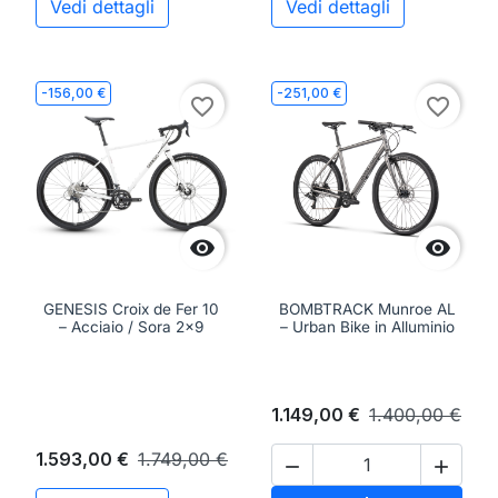
Vedi dettagli
Vedi dettagli
-156,00 €
-251,00 €
favorite_border
favorite_border


GENESIS Croix de Fer 10
BOMBTRACK Munroe AL
– Acciaio / Sora 2x9
– Urban Bike in Alluminio
1.149,00 €
1.400,00 €
1.593,00 €
1.749,00 €

