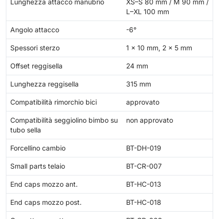
Lunghezza attacco manubrio
XS–S 80 mm / M 90 mm /
L–XL 100 mm
Angolo attacco
-6°
Spessori sterzo
1 × 10 mm, 2 × 5 mm
Offset reggisella
24 mm
Lunghezza reggisella
315 mm
Compatibilità rimorchio bici
approvato
Compatibilità seggiolino bimbo su
non approvato
tubo sella
Forcellino cambio
BT-DH-019
Small parts telaio
BT-CR-007
End caps mozzo ant.
BT-HC-013
End caps mozzo post.
BT-HC-018