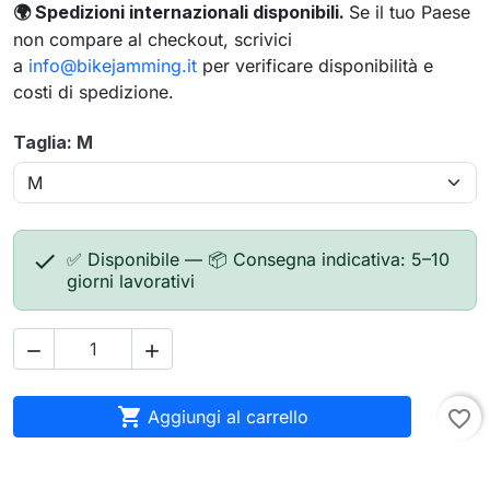
Spedizioni internazionali disponibili.
Se il tuo Paese
🌍
non compare al checkout, scrivici
a
info@bikejamming.it
per verificare disponibilità e
costi di spedizione.
Taglia: M

✅ Disponibile — 📦 Consegna indicativa: 5–10
giorni lavorativi



Aggiungi al carrello
favorite_border