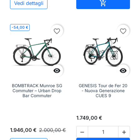
Aggiungi al ca

Vedi dettagli
-54,00 €
favorite_border
favorite_border


BOMBTRACK Munroe SG
GENESIS Tour de Fer 20
Commuter – Urban Drop
- Nuova Generazione
Bar Commuter
CUES 9
1.749,00 €
1.946,00 €
2.000,00 €

