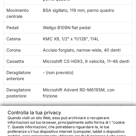
Movimento
BSA sigillato, 119 mm, perno quadro
centrale
Pedali
Wellgo B109N flat pedal
Catena
KMC X9, 1/2" x 11/128", 114L
Corona
Acciaio forgiato, narrow-wide, 40 denti
Cassetta
Microshift CS-H093, 9 velocità, 11–46 denti
Deragliatore
- (non previsto)
anteriore
Deragliatore
Microshift Advent RD-M6195M, con
posteriore
frizione
Mozzo
Bombtrack Arc, mozzo sigillato, disco 6
Controlla la tua privacy
anteriore
fori, chiusura con brugola
Quando visiti un sito Web, esso può archiviare o recuperare
informazioni sul tuo browser, principalmente sotto forma di \ "cookie
Mozzo
Bombtrack Arc, mozzo sigillato, 11-speed,
\". Queste informazioni, che potrebbero riguardare te, le tue
posteriore
disco 6 fori, chiusura con brugola
preferenze o il tuo dispositivo internet (computer, tablet o dispositivo