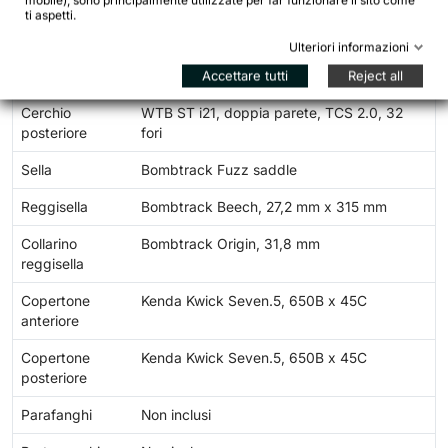
mobile), sono principalmente utilizzate per far funzionare il sito come
ti aspetti.
Perni passanti
- (QR anteriore e posteriore)
Ulteriori informazioni
Cerchio
WTB ST i21, doppia parete, TCS 2.0, 32
Accettare tutti
Reject all
anteriore
fori
Cerchio
WTB ST i21, doppia parete, TCS 2.0, 32
posteriore
fori
Sella
Bombtrack Fuzz saddle
Reggisella
Bombtrack Beech, 27,2 mm x 315 mm
Collarino
Bombtrack Origin, 31,8 mm
reggisella
Copertone
Kenda Kwick Seven.5, 650B x 45C
anteriore
Copertone
Kenda Kwick Seven.5, 650B x 45C
posteriore
Parafanghi
Non inclusi