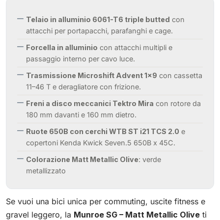
Telaio in alluminio 6061-T6 triple butted
con
attacchi per portapacchi, parafanghi e cage.
Forcella in alluminio
con attacchi multipli e
passaggio interno per cavo luce.
Trasmissione Microshift Advent 1x9
con cassetta
11–46 T e deragliatore con frizione.
Freni a disco meccanici Tektro Mira
con rotore da
180 mm davanti e 160 mm dietro.
Ruote 650B con cerchi WTB ST i21 TCS 2.0
e
copertoni Kenda Kwick Seven.5 650B x 45C.
Colorazione Matt Metallic Olive
: verde
metallizzato
Se vuoi una bici unica per commuting, uscite fitness e
gravel leggero, la
Munroe SG – Matt Metallic Olive
ti