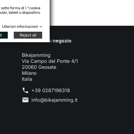
 sotto forma di \ "cookie
ter, tablet o dispositivo
Ulteriori informazioni
ti
Reject all
Informazioni negozio
Bikejamming
Via Campo del Ponte 4/1
20060 Gessate
Milano
Italia
phone
+39 0287196318
mail
info@bikejamming.it