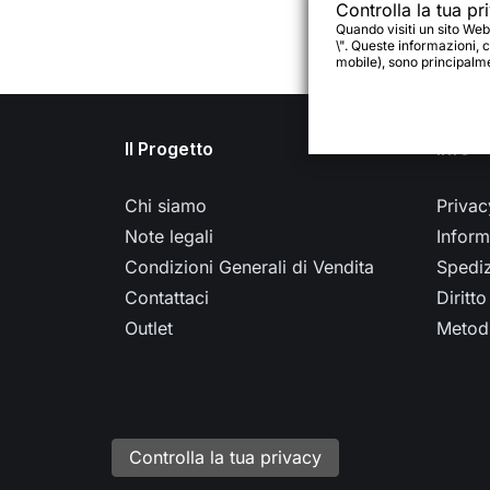
Bac
Controlla la tua pr
Quando visiti un sito Web
\". Queste informazioni, c
mobile), sono principalmen
Il Progetto
Info
Chi siamo
Privac
Note legali
Inform
Condizioni Generali di Vendita
Spedi
Contattaci
Diritt
Outlet
Metodi
Controlla la tua privacy