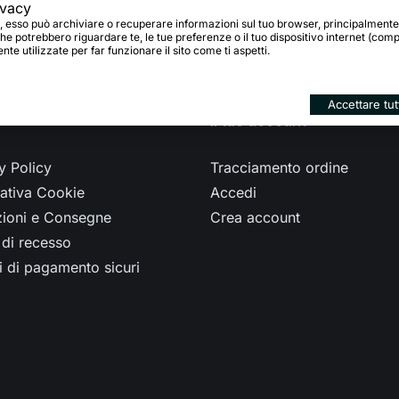

k to Home page
ivacy
, esso può archiviare o recuperare informazioni sul tuo browser, principalmente
he potrebbero riguardare te, le tue preferenze o il tuo dispositivo internet (compu
te utilizzate per far funzionare il sito come ti aspetti.
Accettare tut
Il tuo account
y Policy
Tracciamento ordine
ativa Cookie
Accedi
zioni e Consegne
Crea account
o di recesso
 di pagamento sicuri