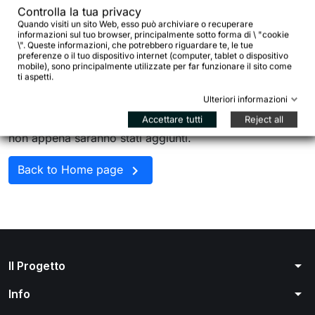
Controlla la tua privacy
sterzo standard per
Quando visiti un sito Web, esso può archiviare o recuperare
informazioni sul tuo browser, principalmente sotto forma di \ "cookie
\". Queste informazioni, che potrebbero riguardare te, le tue
bici
preferenze o il tuo dispositivo internet (computer, tablet o dispositivo
mobile), sono principalmente utilizzate per far funzionare il sito come
ti aspetti.
Non ci sono ancora prodotti disponibili
Ulteriori informazioni
Accettare tutti
Reject all
Resta in contatto! Altri prodotti verranno mostrati qui
non appena saranno stati aggiunti.

Back to Home page
arrow_drop_down
Il Progetto
arrow_drop_down
Info