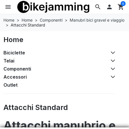
0
menu
search

shopping_cart
Home
Home
Componenti
Manubri bici gravel e viaggio
Attacchi Standard
Home
Biciclette
Telai
Componenti
Accessori
Outlet
Attacchi Standard
Attacchi manubrio e