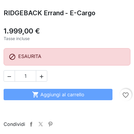
RIDGEBACK Errand - E-Cargo
1.999,00 €
Tasse incluse

ESAURITA



Aggiungi al carrello
favorite_border
Condividi