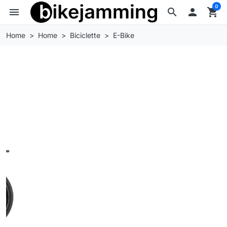
0
menu
search

shopping_cart
Home
Home
Biciclette
E-Bike