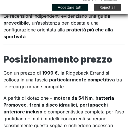
trasmissione
microSHIFT a 8 velocità
Accettare tutti
Reject all
Le recensioni indipendenti evidenziano una
guida
prevedibile
, un’assistenza ben dosata e una
configurazione orientata alla
praticità più che alla
sportività
.
Posizionamento prezzo
Con un prezzo di
1999 €
, la Ridgeback Errand si
colloca in una fascia
particolarmente competitiva
tra
le e-cargo urbane compatte.
A parità di dotazione –
motore da 54 Nm
,
batteria
Promovec
,
freni a disco idraulici
,
portapacchi
anteriore incluso
e componentistica completa per l’uso
quotidiano – molti modelli concorrenti superano
sensibilmente questa soglia o richiedono accessori