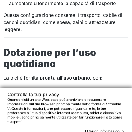
aumentare ulteriormente la capacità di trasporto
Questa configurazione consente il trasporto stabile di
carichi quotidiani come spesa, zaini o attrezzature
leggere.
Dotazione per l’uso
quotidiano
La bici è fornita
pronta all’uso urbano
, con:
parafanghi in alluminio
Controlla la tua privacy
Quando visiti un sito Web, esso può archiviare o recuperare
impianto luci
AXA
anteriore e posteriore
informazioni sul tuo browser, principalmente sotto forma di \ "cookie
\". Queste informazioni, che potrebbero riguardare te, le tue
lucchetto AXA
integrato al telaio
preferenze o il tuo dispositivo internet (computer, tablet o dispositivo
mobile), sono principalmente utilizzate per far funzionare il sito come
ti aspetti.
freni a disco idraulici
Ulteriori informazioni