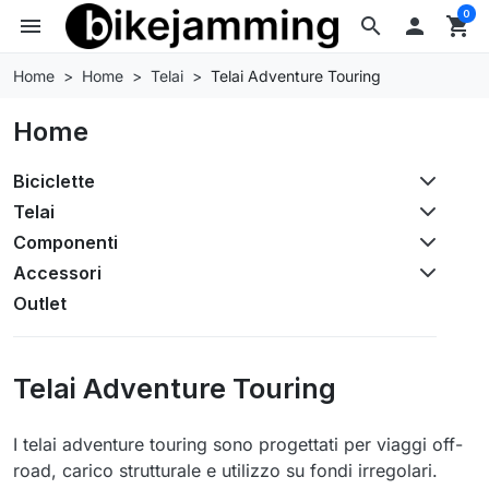
0
menu
search

shopping_cart
Home
Home
Telai
Telai Adventure Touring
Home
Biciclette
Telai
Componenti
Accessori
Outlet
Telai Adventure Touring
I telai adventure touring sono progettati per viaggi off-
road, carico strutturale e utilizzo su fondi irregolari.