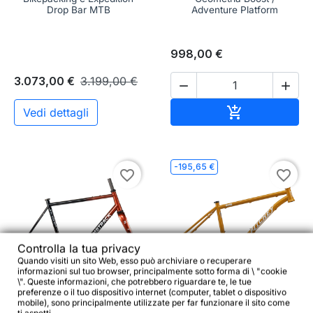
Drop Bar MTB
Adventure Platform
998,00 €
3.073,00 €
3.199,00 €


Aggiungi al c

Vedi dettagli
-195,65 €
favorite_border
favorite_border
Controlla la tua privacy
Quando visiti un sito Web, esso può archiviare o recuperare


informazioni sul tuo browser, principalmente sotto forma di \ "cookie
\". Queste informazioni, che potrebbero riguardare te, le tue
preferenze o il tuo dispositivo internet (computer, tablet o dispositivo
mobile), sono principalmente utilizzate per far funzionare il sito come
BOMBTRACK Hook EXT
RITCHEY Ultra Telaio –
ti aspetti.