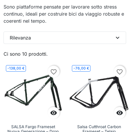
Sono piattaforme pensate per lavorare sotto stress
continuo, ideali per costruire bici da viaggio robuste e
coerenti nel tempo.
expand_more
Rilevanza
Ci sono 10 prodotti.
-138,00 €
-76,00 €
favorite_border
favorite_border


SALSA Fargo Frameset
Salsa Cutthroat Carbon
Nuova Generazione – Drop
Frameset – Telaio