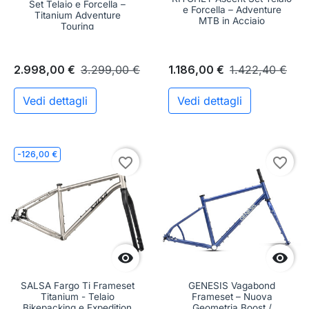
Set Telaio e Forcella –
e Forcella – Adventure
Titanium Adventure
MTB in Acciaio
Touring
2.998,00 €
3.299,00 €
1.186,00 €
1.422,40 €
Vedi dettagli
Vedi dettagli
-126,00 €
favorite_border
favorite_border


SALSA Fargo Ti Frameset
GENESIS Vagabond
Titanium - Telaio
Frameset – Nuova
Bikepacking e Expedition
Geometria Boost /