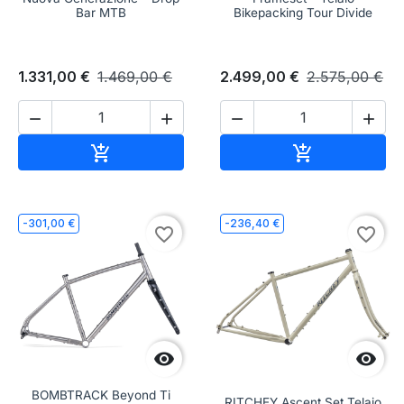
Bar MTB
Bikepacking Tour Divide
1.331,00 €
1.469,00 €
2.499,00 €
2.575,00 €




Aggiungi al carrello
Aggiungi al c


-301,00 €
-236,40 €
favorite_border
favorite_border


BOMBTRACK Beyond Ti
RITCHEY Ascent Set Telaio