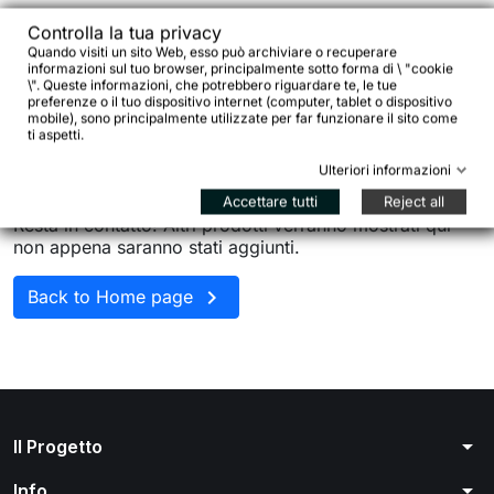
Controlla la tua privacy
Quando visiti un sito Web, esso può archiviare o recuperare
informazioni sul tuo browser, principalmente sotto forma di \ "cookie
\". Queste informazioni, che potrebbero riguardare te, le tue
preferenze o il tuo dispositivo internet (computer, tablet o dispositivo
mobile), sono principalmente utilizzate per far funzionare il sito come
ti aspetti.
Ulteriori informazioni
Non ci sono ancora prodotti disponibili
Accettare tutti
Reject all
Resta in contatto! Altri prodotti verranno mostrati qui
non appena saranno stati aggiunti.

Back to Home page
arrow_drop_down
Il Progetto
arrow_drop_down
Info