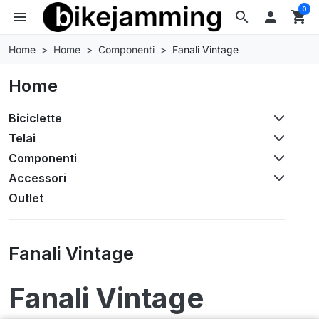
0
menu
search

shopping_cart
Home
Home
Componenti
Fanali Vintage
Home
Biciclette
Telai
Componenti
Accessori
Outlet
Fanali Vintage
Fanali Vintage