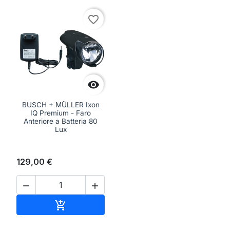
favorite_border

BUSCH + MÜLLER Ixon
IQ Premium - Faro
Anteriore a Batteria 80
Lux
129,00 €


Aggiungi al carrello
