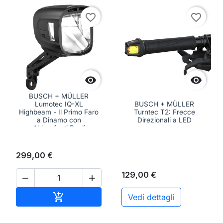
favorite_border
favorite_border


BUSCH + MÜLLER
Lumotec IQ-XL
BUSCH + MÜLLER
Highbeam - Il Primo Faro
Turntec T2: Frecce
a Dinamo con
Direzionali a LED
Abbaglianti Reali
299,00 €
129,00 €


Aggiungi al carrello

Vedi dettagli