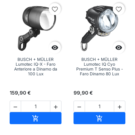
favorite_border
favorite_border


BUSCH + MÜLLER
BUSCH + MÜLLER
Lumotec IQ-X - Faro
Lumotec IQ Cyo
Anteriore a Dinamo da
Premium T Senso Plus -
100 Lux
Faro Dinamo 80 Lux
159,90 €
99,90 €




Aggiungi al carrello
Aggiungi al ca

