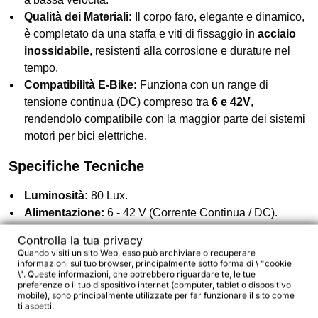
Qualità dei Materiali:
Il corpo faro, elegante e dinamico,
è completato da una staffa e viti di fissaggio in
acciaio
inossidabile
, resistenti alla corrosione e durature nel
tempo.
Compatibilità E-Bike:
Funziona con un range di
tensione continua (DC) compreso tra
6 e 42V
,
rendendolo compatibile con la maggior parte dei sistemi
motori per bici elettriche.
Specifiche Tecniche
Luminosità:
80 Lux.
Alimentazione:
6 - 42 V (Corrente Continua / DC).
Tecnologia:
Ottica IQ Premium a campo largo.
Controlla la tua privacy
Connessioni:
Include l'uscita per il collegamento della
Quando visiti un sito Web, esso può archiviare o recuperare
luce posteriore (tensione DC).
informazioni sul tuo browser, principalmente sotto forma di \ "cookie
\". Queste informazioni, che potrebbero riguardare te, le tue
Supporto:
Staffa robusta in acciaio inox inclusa.
preferenze o il tuo dispositivo internet (computer, tablet o dispositivo
mobile), sono principalmente utilizzate per far funzionare il sito come
ti aspetti.