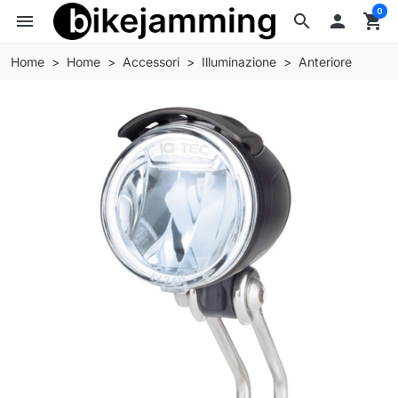
0
menu
search

shopping_cart
Home
Home
Accessori
Illuminazione
Anteriore