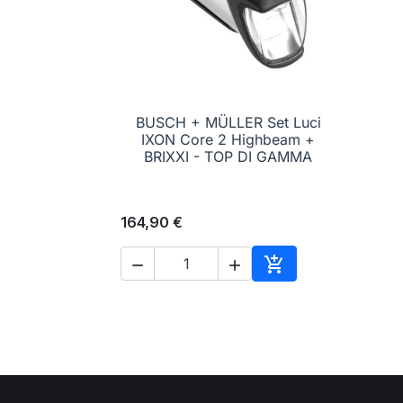
BUSCH + MÜLLER Set Luci

Anteprima
IXON Core 2 Highbeam +
BRIXXI - TOP DI GAMMA
164,90 €



Aggiungi al carrell