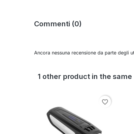
Commenti (0)
Ancora nessuna recensione da parte degli ut
1 other product in the same
favorite_border