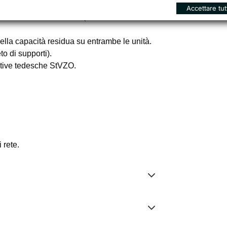
LED High Performance (Posteriore).
Accettare tut
aricabili via
Micro-USB
(cavo e adattatore
lla capacità residua su entrambe le unità.
o di supporti).
tive tedesche StVZO.
 rete.