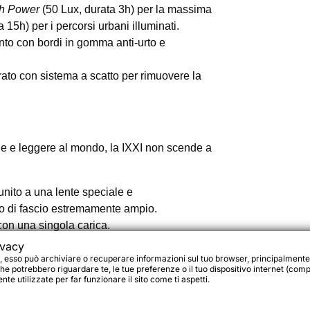
h Power
(50 Lux, durata 3h) per la massima
 15h) per i percorsi urbani illuminati.
nto con bordi in gomma anti-urto e
ato con sistema a scatto per rimuovere la
ole e leggere al mondo, la IXXI non scende a
unito a una lente speciale e
olo di fascio estremamente ampio.
con una singola carica.
gisella tramite il pratico cinturino in gomma
ivacy
, esso può archiviare o recuperare informazioni sul tuo browser, principalmente
he potrebbero riguardare te, le tue preferenze o il tuo dispositivo internet (compu
te utilizzate per far funzionare il sito come ti aspetti.