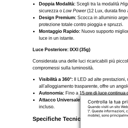
Doppia Modalità:
Scegli tra la modalità
Hig
sicurezza o
Low Power
(12 Lux, durata fino a
Design Premium:
Scocca in alluminio arge
protezione totale contro pioggia e spruzzi.
Montaggio Rapido:
Nuovo supporto miglior
luce in un istante.
Luce Posteriore: IXXI (35g)
Considerata una delle luci ricaricabili più picc
compromessi sulla luminosità.
Visibilità a 360°:
Il LED ad alte prestazioni, 
all'alloggiamento trasparente, offre un ang
Autonomia:
Fino a 15 ore di luce continua 
Attacco Universale:
Si fissa a qualsiasi reg
Controlla la tua pr
incluso.
Quando visiti un sito Web
\". Queste informazioni, c
mobile), sono principalmen
Specifiche Tecniche