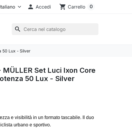

shopping_cart
0
Accedi
Carrello
search
 50 Lux - Silver
 MÜLLER Set Luci Ixon Core
Potenza 50 Lux - Silver
za e visibilità in un formato tascabile. Il duo
ciclista urbano e sportivo.