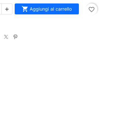

Aggiungi al carrello
favorite_border

se