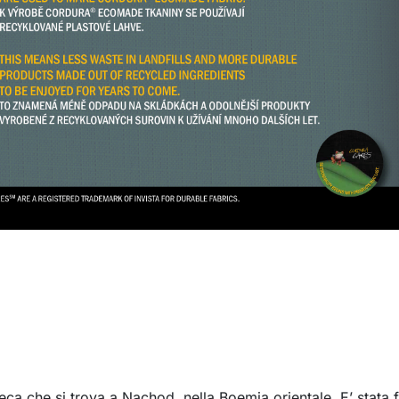
ca che si trova a Nachod, nella Boemia orientale. E’ stata 