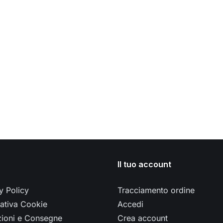
Il tuo account
y Policy
Tracciamento ordine
ativa Cookie
Accedi
zioni e Consegne
Crea account