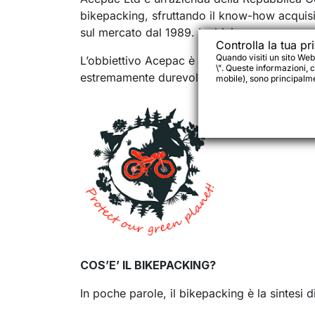
bikepacking, sfruttando il know-how acquis
sul mercato dal 1989. La bici come mezzo pe
Controlla la tua pr
Quando visiti un sito Web
L’obbiettivo Acepac è offrire borse funzionali
\". Queste informazioni, c
estremamente durevoli è il contributo Acepac
mobile), sono principalmen
COS’E’ IL BIKEPACKING?
In poche parole, il bikepacking è la sintesi 