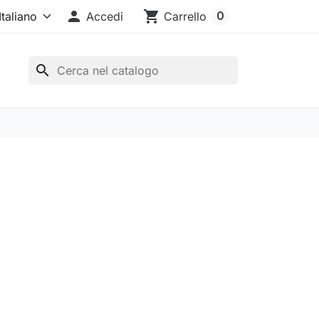

shopping_cart
0
Accedi
Carrello
search