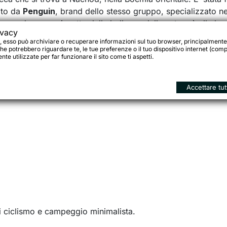
ito da
Penguin
, brand dello stesso gruppo, specializzato n
r godere con rispetto della bellezza della natura è alla ba
ivacy
, esso può archiviare o recuperare informazioni sul tuo browser, principalmente
, robuste ed affidabili ai ciclisti attivi, ad un prezzo corret
he potrebbero riguardare te, le tue preferenze o il tuo dispositivo internet (compu
 allo sviluppo sostenibile e alla protezione del nostro pian
te utilizzate per far funzionare il sito come ti aspetti.
Accettare tut
di ciclismo e campeggio minimalista.