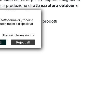
ella produzione di
attrezzatura outdoor
e
se del bikepacking.
 sotto forma di \ "cookie
to. Lo sforzo nel creare prodotti
ter, tablet o dispositivo
eta verde.
Ulteriori informazioni
ti
Reject all